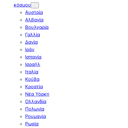
κόσμου
Αυστρία
Αλβανία
Βουλγαρία
Γαλλία
Δανία
Ιράν
Ισπανία
Ισραήλ
Ιταλία
Κούβα
Κροατία
Νέα Υόρκη
Ολλανδία
Πολωνία
Ρουμανία
Ρωσία