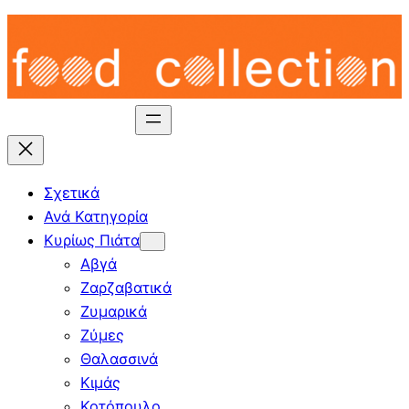
Skip
to
content
Σχετικά
Ανά Κατηγορία
Κυρίως Πιάτα
Αβγά
Ζαρζαβατικά
Ζυμαρικά
Ζύμες
Θαλασσινά
Κιμάς
Κοτόπουλο