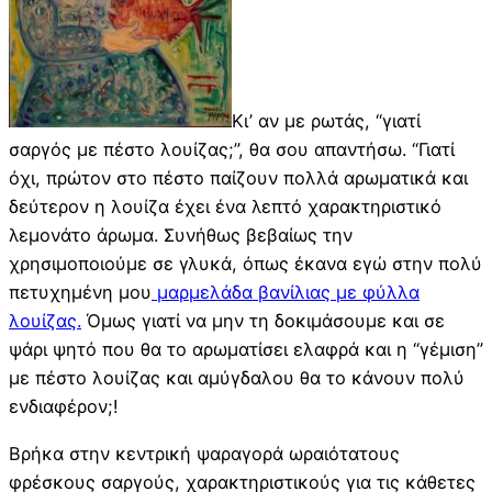
Κι’ αν με ρωτάς, “γιατί
σαργός με πέστο λουίζας;”, θα σου απαντήσω. “Γιατί
όχι, πρώτον στο πέστο παίζουν πολλά αρωματικά και
δεύτερον η λουίζα έχει ένα λεπτό χαρακτηριστικό
λεμονάτο άρωμα. Συνήθως βεβαίως την
χρησιμοποιούμε σε γλυκά, όπως έκανα εγώ στην πολύ
πετυχημένη μου
μαρμελάδα βανίλιας με φύλλα
λουίζας.
Όμως γιατί να μην τη δοκιμάσουμε και σε
ψάρι ψητό που θα το αρωματίσει ελαφρά και η “γέμιση”
με πέστο λουίζας και αμύγδαλου θα το κάνουν πολύ
ενδιαφέρον;!
Βρήκα στην κεντρική ψαραγορά ωραιότατους
φρέσκους σαργούς, χαρακτηριστικούς για τις κάθετες