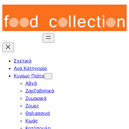
Skip
to
content
Σχετικά
Ανά Κατηγορία
Κυρίως Πιάτα
Αβγά
Ζαρζαβατικά
Ζυμαρικά
Ζύμες
Θαλασσινά
Κιμάς
Κοτόπουλο