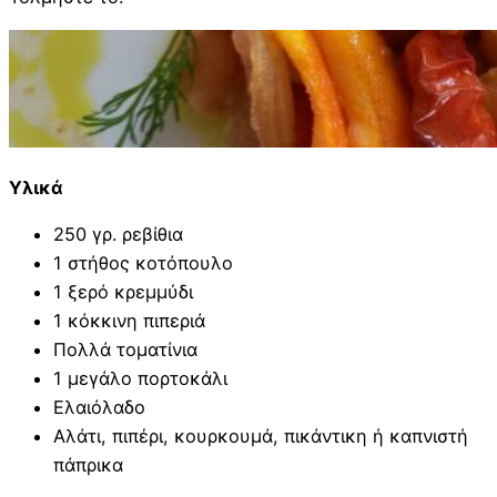
Υλικά
250 γρ. ρεβίθια
1 στήθος κοτόπουλο
1 ξερό κρεμμύδι
1 κόκκινη πιπεριά
Πολλά τοματίνια
1 μεγάλο πορτοκάλι
Ελαιόλαδο
Αλάτι, πιπέρι, κουρκουμά, πικάντικη ή καπνιστή
πάπρικα