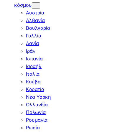
κόσμου
Αυστρία
Αλβανία
Βουλγαρία
Γαλλία
Δανία
Ιράν
Ισπανία
Ισραήλ
Ιταλία
Κούβα
Κροατία
Νέα Υόρκη
Ολλανδία
Πολωνία
Ρουμανία
Ρωσία