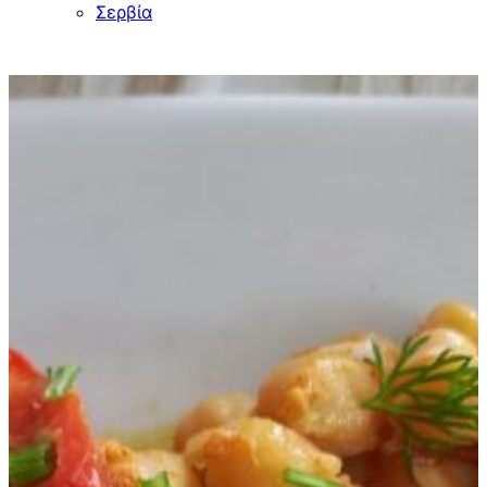
Σερβία