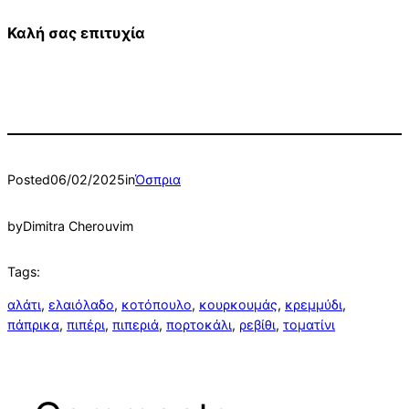
Καλή σας επιτυχία
Posted
06/02/2025
in
Όσπρια
by
Dimitra Cherouvim
Tags:
αλάτι
, 
ελαιόλαδο
, 
κοτόπουλο
, 
κουρκουμάς
, 
κρεμμύδι
, 
πάπρικα
, 
πιπέρι
, 
πιπεριά
, 
πορτοκάλι
, 
ρεβίθι
, 
τοματίνι