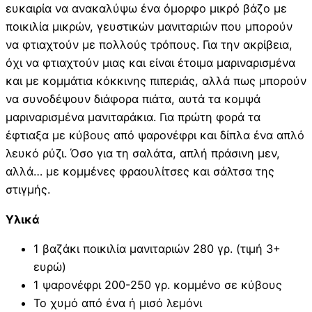
ευκαιρία να ανακαλύψω ένα όμορφο μικρό βάζο με
ποικιλία μικρών, γευστικών μανιταριών που μπορούν
να φτιαχτούν με πολλούς τρόπους. Για την ακρίβεια,
όχι να φτιαχτούν μιας και είναι έτοιμα μαριναρισμένα
και με κομμάτια κόκκινης πιπεριάς, αλλά πως μπορούν
να συνοδέψουν διάφορα πιάτα, αυτά τα κομψά
μαριναρισμένα μανιταράκια. Για πρώτη φορά τα
έφτιαξα με κύβους από ψαρονέφρι και δίπλα ένα απλό
λευκό ρύζι. Όσο για τη σαλάτα, απλή πράσινη μεν,
αλλά… με κομμένες φραουλίτσες και σάλτσα της
στιγμής.
Υλικά
1 βαζάκι ποικιλία μανιταριών 280 γρ. (τιμή 3+
ευρώ)
1 ψαρονέφρι 200-250 γρ. κομμένο σε κύβους
Το χυμό από ένα ή μισό λεμόνι