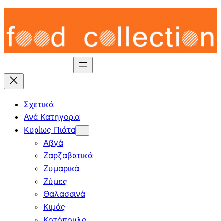
Skip
to
content
Σχετικά
Ανά Κατηγορία
Κυρίως Πιάτα
Αβγά
Ζαρζαβατικά
Ζυμαρικά
Ζύμες
Θαλασσινά
Κιμάς
Κοτόπουλο