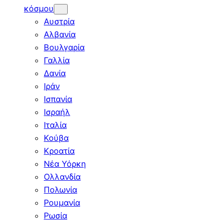
κόσμου
Αυστρία
Αλβανία
Βουλγαρία
Γαλλία
Δανία
Ιράν
Ισπανία
Ισραήλ
Ιταλία
Κούβα
Κροατία
Νέα Υόρκη
Ολλανδία
Πολωνία
Ρουμανία
Ρωσία