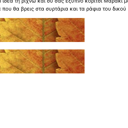
ιδέα τη ρίχνω και συ σας έξυπνο κορίτσι Μαράκι μο
 που θα βρεις στα συρτάρια και τα ράφια του δικού