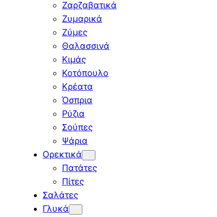
Ζαρζαβατικά
Ζυμαρικά
Ζύμες
Θαλασσινά
Κιμάς
Κοτόπουλο
Κρέατα
Όσπρια
Ρύζια
Σούπες
Ψάρια
Ορεκτικά
Πατάτες
Πίτες
Σαλάτες
Γλυκά