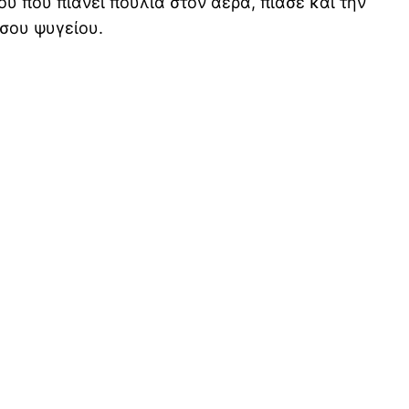
υ που πιάνει πουλιά στον αέρα, πιάσε και την
 σου ψυγείου.