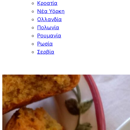
Κροατία
Νέα Υόρκη
Ολλανδία
Πολωνία
Ρουμανία
Ρωσία
Σερβία