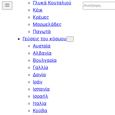
Γλυκά Κουταλιού
Search
Κέικ
Κρέμες
Μαρμελάδες
Παγωτά
Γεύσεις του κόσμου
Αυστρία
Αλβανία
Βουλγαρία
Γαλλία
Δανία
Ιράν
Ισπανία
Ισραήλ
Ιταλία
Κούβα