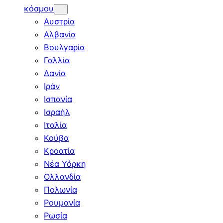
κόσμου
Αυστρία
Αλβανία
Βουλγαρία
Γαλλία
Δανία
Ιράν
Ισπανία
Ισραήλ
Ιταλία
Κούβα
Κροατία
Νέα Υόρκη
Ολλανδία
Πολωνία
Ρουμανία
Ρωσία