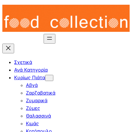
Skip
to
content
Σχετικά
Ανά Κατηγορία
Κυρίως Πιάτα
Αβγά
Ζαρζαβατικά
Ζυμαρικά
Ζύμες
Θαλασσινά
Κιμάς
Κοτόπουλο