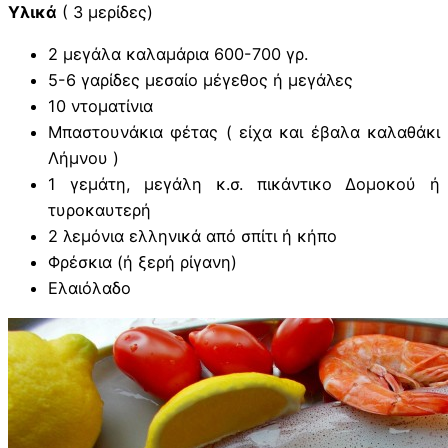
Υλικά
( 3 μερίδες)
2 μεγάλα καλαμάρια 600-700 γρ.
5-6 γαρίδες μεσαίο μέγεθος ή μεγάλες
10 ντοματίνια
Μπαστουνάκια φέτας ( είχα και έβαλα καλαθάκι
Λήμνου )
1 γεμάτη, μεγάλη κ.σ. πικάντικο Δομοκού ή
τυροκαυτερή
2 λεμόνια ελληνικά από σπίτι ή κήπο
Φρέσκια (ή ξερή ρίγανη)
Ελαιόλαδο