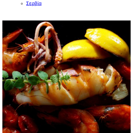
Σερβία