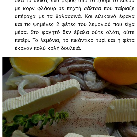
όλα τα υλικά, ένα μέρος από το ζουμί το έδεσα
με κορν φλάουρ σε πηχτή σάλτσα που ταίριαξε
υπέροχα με τα θαλασσινά. Και ειλικρινά έφαγα
και τις ψημένες 2 φέτες του λεμονιού που είχα
μέσα. Στο φαγητό δεν έβαλα ούτε αλάτι, ούτε
πιπέρι. Τα λεμόνια, το πικάντικο τυρί και η φέτα
έκαναν πολύ καλή δουλειά.