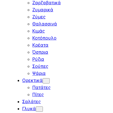
Ζαρζαβατικά
Ζυμαρικά
Ζύμες
Θαλασσινά
Κιμάς
Κοτόπουλο
Κρέατα
Όσπρια
Ρύζια
Σούπες
Ψάρια
Ορεκτικά
Πατάτες
Πίτες
Σαλάτες
Γλυκά