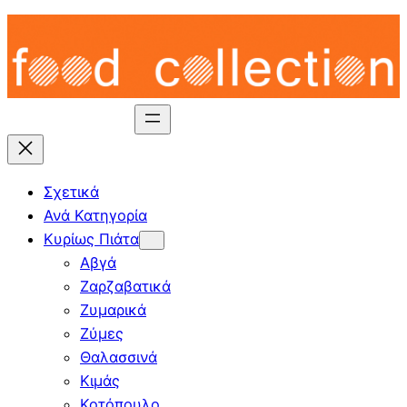
Skip
to
content
Σχετικά
Ανά Κατηγορία
Κυρίως Πιάτα
Αβγά
Ζαρζαβατικά
Ζυμαρικά
Ζύμες
Θαλασσινά
Κιμάς
Κοτόπουλο