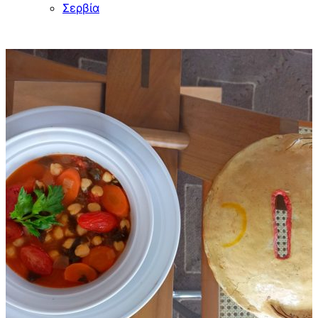
Σερβία