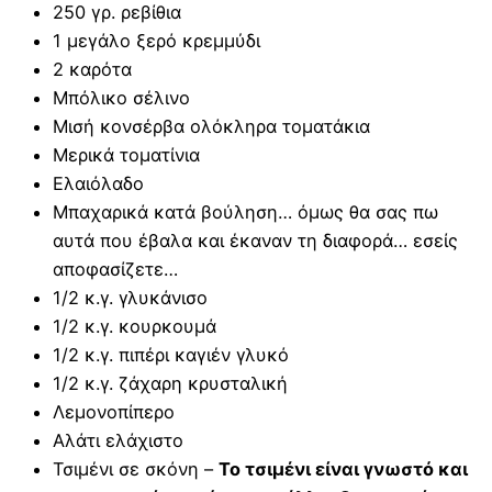
250 γρ. ρεβίθια
1 μεγάλο ξερό κρεμμύδι
2 καρότα
Μπόλικο σέλινο
Μισή κονσέρβα ολόκληρα τοματάκια
Μερικά τοματίνια
Ελαιόλαδο
Μπαχαρικά κατά βούληση… όμως θα σας πω
αυτά που έβαλα και έκαναν τη διαφορά… εσείς
αποφασίζετε…
1/2 κ.γ. γλυκάνισο
1/2 κ.γ. κουρκουμά
1/2 κ.γ. πιπέρι καγιέν γλυκό
1/2 κ.γ. ζάχαρη κρυσταλική
Λεμονοπίπερο
Αλάτι ελάχιστο
Τσιμένι σε σκόνη –
Το τσιμένι είναι γνωστό και