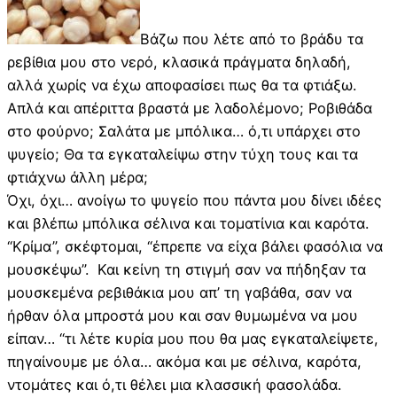
Βάζω που λέτε από το βράδυ τα
ρεβίθια μου στο νερό, κλασικά πράγματα δηλαδή,
αλλά χωρίς να έχω αποφασίσει πως θα τα φτιάξω.
Απλά και απέριττα βραστά με λαδολέμονο; Ροβιθάδα
στο φούρνο; Σαλάτα με μπόλικα… ό,τι υπάρχει στο
ψυγείο; Θα τα εγκαταλείψω στην τύχη τους και τα
φτιάχνω άλλη μέρα;
Όχι, όχι… ανοίγω το ψυγείο που πάντα μου δίνει ιδέες
και βλέπω μπόλικα σέλινα και τοματίνια και καρότα.
“Κρίμα”, σκέφτομαι, “έπρεπε να είχα βάλει φασόλια να
μουσκέψω”. Και κείνη τη στιγμή σαν να πήδηξαν τα
μουσκεμένα ρεβιθάκια μου απ’ τη γαβάθα, σαν να
ήρθαν όλα μπροστά μου και σαν θυμωμένα να μου
είπαν… “τι λέτε κυρία μου που θα μας εγκαταλείψετε,
πηγαίνουμε με όλα… ακόμα και με σέλινα, καρότα,
ντομάτες και ό,τι θέλει μια κλασσική φασολάδα.