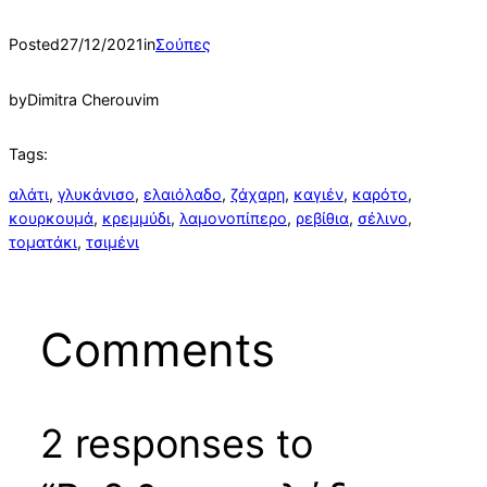
Posted
27/12/2021
in
Σούπες
by
Dimitra Cherouvim
Tags:
αλάτι
, 
γλυκάνισο
, 
ελαιόλαδο
, 
ζάχαρη
, 
καγιέν
, 
καρότο
, 
κουρκουμά
, 
κρεμμύδι
, 
λαμονοπίπερο
, 
ρεβίθια
, 
σέλινο
, 
τοματάκι
, 
τσιμένι
Comments
2 responses to