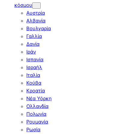
κόσμου
Αυστρία
Αλβανία
Βουλγαρία
Γαλλία
Δανία
Ιράν
Ισπανία
Ισραήλ
Ιταλία
Κούβα
Κροατία
Νέα Υόρκη
Ολλανδία
Πολωνία
Ρουμανία
Ρωσία