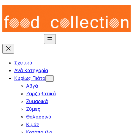
Skip
to
content
Σχετικά
Ανά Κατηγορία
Κυρίως Πιάτα
Αβγά
Ζαρζαβατικά
Ζυμαρικά
Ζύμες
Θαλασσινά
Κιμάς
Κοτόπουλο