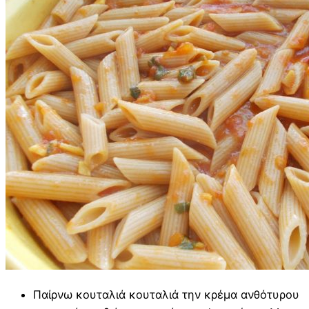
Παίρνω κουταλιά κουταλιά την κρέμα ανθότυρου