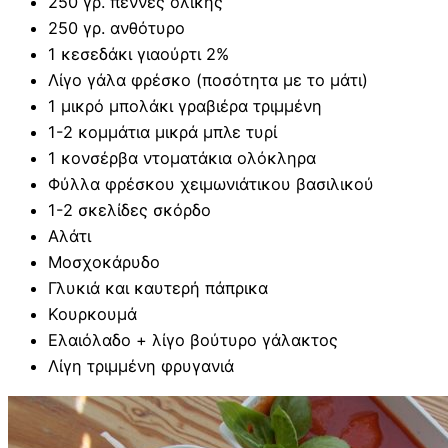
250 γρ. πέννες ολικής
250 γρ. ανθότυρο
1 κεσεδάκι γιαούρτι 2%
Λίγο γάλα φρέσκο (ποσότητα με το μάτι)
1 μικρό μπολάκι γραβιέρα τριμμένη
1-2 κομμάτια μικρά μπλε τυρί
1 κονσέρβα ντοματάκια ολόκληρα
Φύλλα φρέσκου χειμωνιάτικου βασιλικού
1-2 σκελίδες σκόρδο
Αλάτι
Μοσχοκάρυδο
Γλυκιά και καυτερή πάπρικα
Κουρκουμά
Ελαιόλαδο + λίγο βούτυρο γάλακτος
Λίγη τριμμένη φρυγανιά