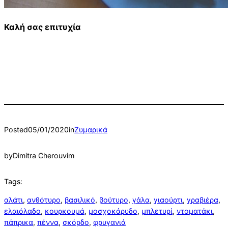
Καλή σας επιτυχία
Posted
05/01/2020
in
Ζυμαρικά
by
Dimitra Cherouvim
Tags:
αλάτι
, 
ανθότυρο
, 
βασιλικό
, 
βούτυρο
, 
γάλα
, 
γιαούρτι
, 
γραβιέρα
, 
ελαιόλαδο
, 
κουρκουμά
, 
μοσχοκάρυδο
, 
μπλετυρί
, 
ντοματάκι
, 
πάπρικα
, 
πέννα
, 
σκόρδο
, 
φρυγανιά