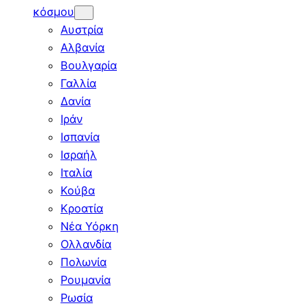
κόσμου
Αυστρία
Αλβανία
Βουλγαρία
Γαλλία
Δανία
Ιράν
Ισπανία
Ισραήλ
Ιταλία
Κούβα
Κροατία
Νέα Υόρκη
Ολλανδία
Πολωνία
Ρουμανία
Ρωσία