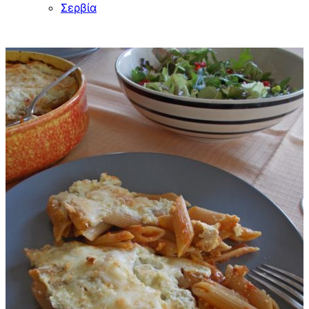
Σερβία