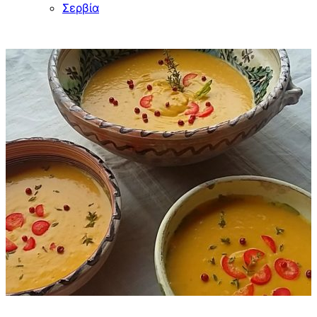
Σερβία