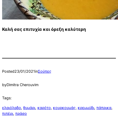
Καλή σας επιτυχία και όρεξη καλύτερη
Posted
23/01/2021
in
Σούπες
by
Dimitra Cherouvim
Tags:
ελαιόλαδο
, 
θυμάρι
, 
καρότο
, 
κουρκουμάς
, 
κρεμμύδι
, 
πάπρικα
, 
πιπέρι
, 
πράσο