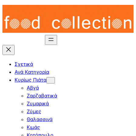
Skip
to
content
Σχετικά
Ανά Κατηγορία
Κυρίως Πιάτα
Αβγά
Ζαρζαβατικά
Ζυμαρικά
Ζύμες
Θαλασσινά
Κιμάς
Κοτόπουλο