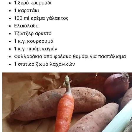
1 ξερό κρεμμύδι
1 καροτάκι
100 ml κρέμα γάλακτος
Ελαιόλαδο
Τζίντζερ αρκετό
1 κ.γ. κουρκουμά
1 κ.γ. πιπέρι καγιέν
Φυλλαράκια από φρέσκο θυμάρι για πασπάλισμα
1 σπιτικό ζωμό λαχανικών