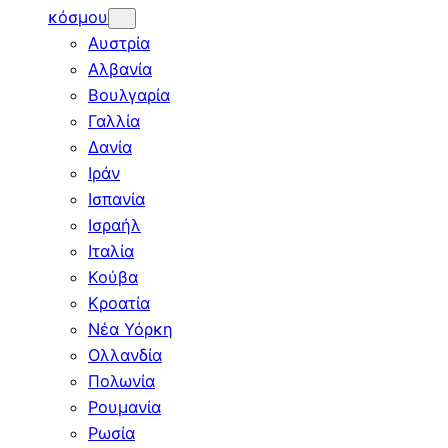
κόσμου
Αυστρία
Αλβανία
Βουλγαρία
Γαλλία
Δανία
Ιράν
Ισπανία
Ισραήλ
Ιταλία
Κούβα
Κροατία
Νέα Υόρκη
Ολλανδία
Πολωνία
Ρουμανία
Ρωσία