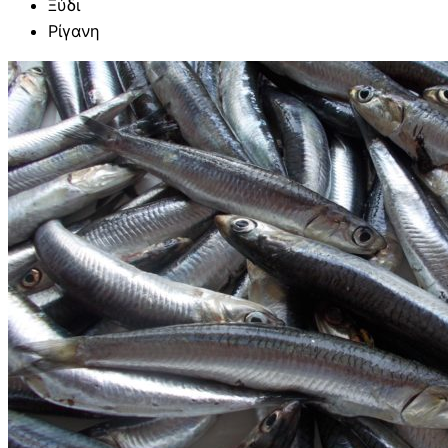
Ξύδι
Ρίγανη