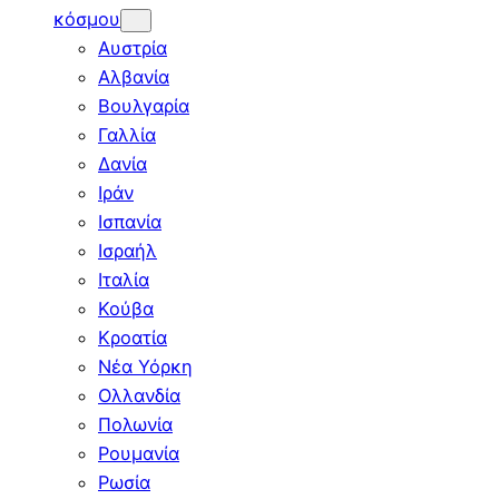
κόσμου
Αυστρία
Αλβανία
Βουλγαρία
Γαλλία
Δανία
Ιράν
Ισπανία
Ισραήλ
Ιταλία
Κούβα
Κροατία
Νέα Υόρκη
Ολλανδία
Πολωνία
Ρουμανία
Ρωσία