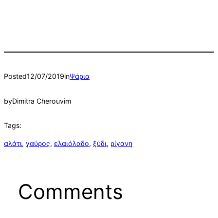
Posted
12/07/2019
in
Ψάρια
by
Dimitra Cherouvim
Tags:
αλάτι
, 
γαύρος
, 
ελαιόλαδο
, 
ξύδι
, 
ρίγανη
Comments