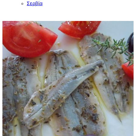
Σερβία