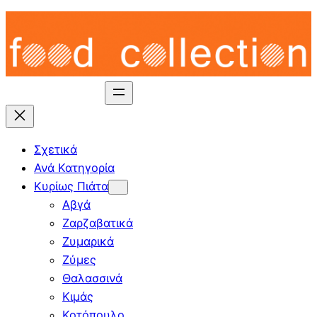
Skip
to
content
Σχετικά
Ανά Κατηγορία
Κυρίως Πιάτα
Αβγά
Ζαρζαβατικά
Ζυμαρικά
Ζύμες
Θαλασσινά
Κιμάς
Κοτόπουλο