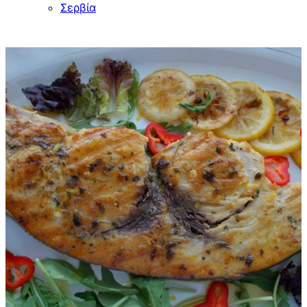
Σερβία