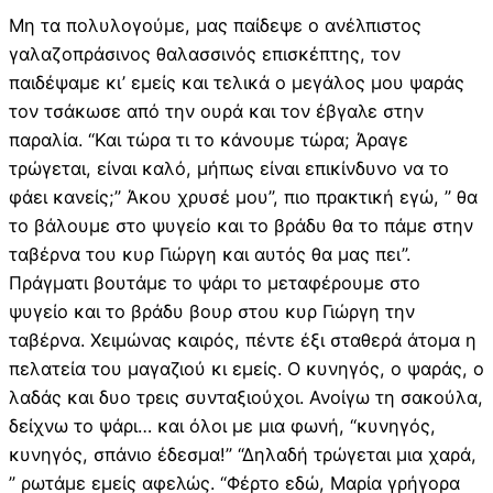
Μη τα πολυλογούμε, μας παίδεψε ο ανέλπιστος
γαλαζοπράσινος θαλασσινός επισκέπτης, τον
παιδέψαμε κι’ εμείς και τελικά ο μεγάλος μου ψαράς
τον τσάκωσε από την ουρά και τον έβγαλε στην
παραλία. “Και τώρα τι το κάνουμε τώρα; Άραγε
τρώγεται, είναι καλό, μήπως είναι επικίνδυνο να το
φάει κανείς;” Άκου χρυσέ μου”, πιο πρακτική εγώ, ” θα
το βάλουμε στο ψυγείο και το βράδυ θα το πάμε στην
ταβέρνα του κυρ Γιώργη και αυτός θα μας πει”.
Πράγματι βουτάμε το ψάρι το μεταφέρουμε στο
ψυγείο και το βράδυ βουρ στου κυρ Γιώργη την
ταβέρνα. Χειμώνας καιρός, πέντε έξι σταθερά άτομα η
πελατεία του μαγαζιού κι εμείς. Ο κυνηγός, ο ψαράς, ο
λαδάς και δυο τρεις συνταξιούχοι. Ανοίγω τη σακούλα,
δείχνω το ψάρι… και όλοι με μια φωνή, “κυνηγός,
κυνηγός, σπάνιο έδεσμα!” “Δηλαδή τρώγεται μια χαρά,
” ρωτάμε εμείς αφελώς. “Φέρτο εδώ, Μαρία γρήγορα