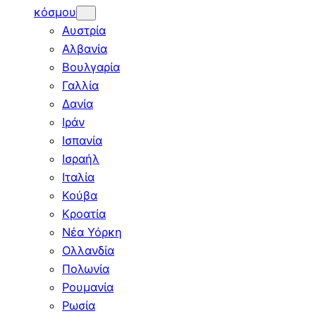
κόσμου
Αυστρία
Αλβανία
Βουλγαρία
Γαλλία
Δανία
Ιράν
Ισπανία
Ισραήλ
Ιταλία
Κούβα
Κροατία
Νέα Υόρκη
Ολλανδία
Πολωνία
Ρουμανία
Ρωσία