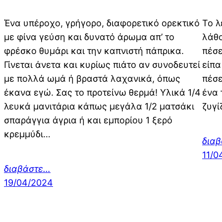
Ένα υπέροχο, γρήγορο, διαφορετικό ορεκτικό
Το λ
με φίνα γεύση και δυνατό άρωμα απ’ το
λάθο
φρέσκο θυμάρι και την καπνιστή πάπρικα.
πέσε
Γίνεται άνετα και κυρίως πιάτο αν συνοδευτεί
είπα
με πολλά ωμά ή βραστά λαχανικά, όπως
πέσε
έκανα εγώ. Σας το προτείνω θερμά! Υλικά 1/4
ένα 
λευκά μανιτάρια κάπως μεγάλα 1/2 ματσάκι
ζυγί
σπαράγγια άγρια ή και εμπορίου 1 ξερό
κρεμμύδι…
δια
11/0
διαβάστε…
19/04/2024