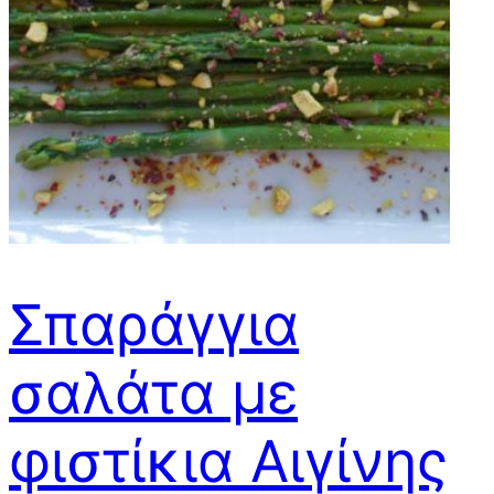
Σπαράγγια
σαλάτα με
φιστίκια Αιγίνης