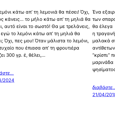
εμόνι κάτω απ’ τη λεμονιά θα πέσει! Όχι,
Ένα εξαιρ
ς κάνεις… το μήλο κάτω απ’ τη μηλιά θα
των σπαρα
ι, αυτό είναι το σωστό! Θα με τρελάνεις,
θα έλεγα 
 εγώ το λεμόνι κάτω απ’ τη μηλιά θα
η τραγανή
ι; Όχι, πες μου! Όταν μάλιστα το λεμόνι,
μαλακά σ
τυχαίο που έπιασα απ’ τη φρουτιέρα
αντίθετων
ζει 300 γρ. έ, θέλει,…
“κρίσπι” 
μαρινάδα 
ψησίματο
βάστε…
4/2024
διαβάστε
21/04/201