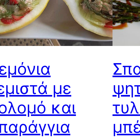
εμόνια
Σπα
εμιστά με
ψητ
ολομό και
τυλ
παράγγια
μπέ