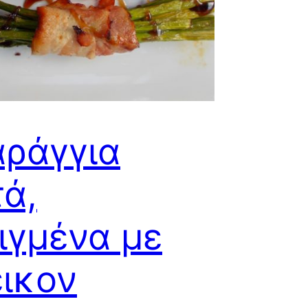
ράγγια
ά,
ιγμένα με
ικον