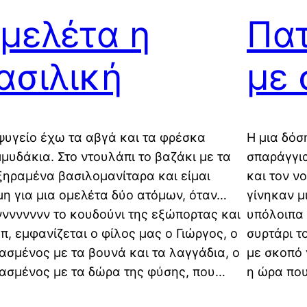
μελέτα η
Πα
ασιλική
με 
ψυγείο έχω τα αβγά και τα φρέσκα
Η μια δόσ
μυδάκια. Στο ντουλάπι το βαζάκι με τα
σπαράγγια
ηραμένα βασιλομανίταρα και είμαι
και τον ν
μη για μια ομελέτα δύο ατόμων, όταν…
γίνηκαν μ
νννννννν το κουδούνι της εξώπορτας και
υπόλοιπα 
π, εμφανίζεται ο φίλος μας ο Γιώργος, ο
συρτάρι τ
ασμένος με τα βουνά και τα λαγγάδια, ο
με σκοπό 
ασμένος με τα δώρα της φύσης, που…
η ώρα πο