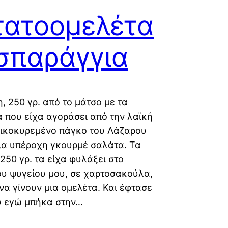
τατοομελέτα
σπαράγγια
η, 250 γρ. από το μάτσο με τα
 που είχα αγοράσει από την λαϊκή
οικοκυρεμένο πάγκο του Λάζαρου
ια υπέροχη γκουρμέ σαλάτα. Τα
250 γρ. τα είχα φυλάξει στο
ου ψυγείου μου, σε χαρτοσακούλα,
να γίνουν μια ομελέτα. Και έφτασε
υ εγώ μπήκα στην…