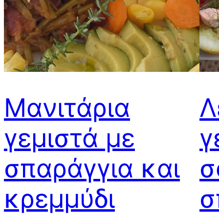
Μανιτάρια
Λ
γεμιστά με
γ
σπαράγγια και
σ
κρεμμύδι
σ