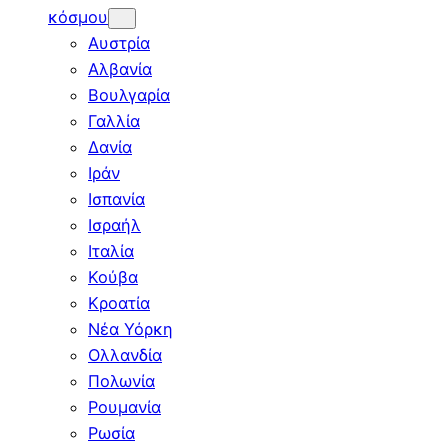
κόσμου
Αυστρία
Αλβανία
Βουλγαρία
Γαλλία
Δανία
Ιράν
Ισπανία
Ισραήλ
Ιταλία
Κούβα
Κροατία
Νέα Υόρκη
Ολλανδία
Πολωνία
Ρουμανία
Ρωσία