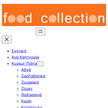
Skip
to
content
Σχετικά
Ανά Κατηγορία
Κυρίως Πιάτα
Αβγά
Ζαρζαβατικά
Ζυμαρικά
Ζύμες
Θαλασσινά
Κιμάς
Κοτόπουλο