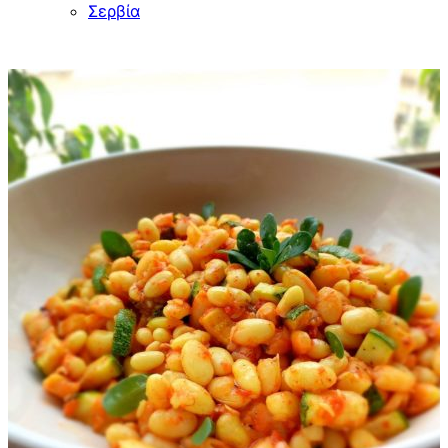
Σερβία