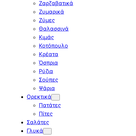
Ζαρζαβατικά
Ζυμαρικά
Ζύμες
Θαλασσινά
Κιμάς
Κοτόπουλο
Κρέατα
Όσπρια
Ρύζια
Σούπες
Ψάρια
Ορεκτικά
Πατάτες
Πίτες
Σαλάτες
Γλυκά