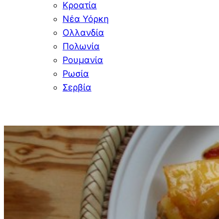
Κροατία
Νέα Υόρκη
Ολλανδία
Πολωνία
Ρουμανία
Ρωσία
Σερβία