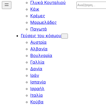
Γλυκά Κουταλιού
Search
Κέικ
Κρέμες
Μαρμελάδες
Παγωτά
Γεύσεις του κόσμου
Αυστρία
Αλβανία
Βουλγαρία
Γαλλία
Δανία
Ιράν
Ισπανία
Ισραήλ
Ιταλία
Κούβα