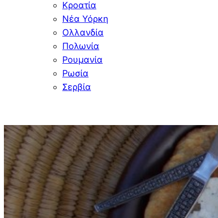
Κροατία
Νέα Υόρκη
Ολλανδία
Πολωνία
Ρουμανία
Ρωσία
Σερβία