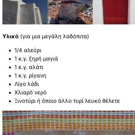
Υλικά
(για μια μεγάλη λαδόπιτα)
1/4 αλεύρι
1 κ.γ. ξηρή μαγιά
1 κ.γ. αλάτι
1 κ.γ. ρίγανη
Λίγο λάδι
Χλιαρό νερό
Ξινοτύρι ή όποιο άλλο τυρί λευκό θέλετε