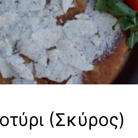
οτύρι (Σκύρος)