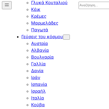
Γλυκά Κουταλιού
Search
Κέικ
Κρέμες
Μαρμελάδες
Παγωτά
Γεύσεις του κόσμου
Αυστρία
Αλβανία
Βουλγαρία
Γαλλία
Δανία
Ιράν
Ισπανία
Ισραήλ
Ιταλία
Κούβα