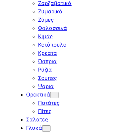
Ζαρζαβατικά
Ζυμαρικά
Ζύμες
Θαλασσινά
Κιμάς
Κοτόπουλο
Κρέατα
Όσπρια
Ρύζια
Σούπες
Ψάρια
Ορεκτικά
Πατάτες
Πίτες
Σαλάτες
Γλυκά