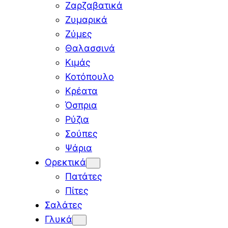
Ζαρζαβατικά
Ζυμαρικά
Ζύμες
Θαλασσινά
Κιμάς
Κοτόπουλο
Κρέατα
Όσπρια
Ρύζια
Σούπες
Ψάρια
Ορεκτικά
Πατάτες
Πίτες
Σαλάτες
Γλυκά