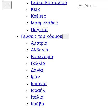
Γλυκά Κουταλιού
Search
Κέικ
Κρέμες
Μαρμελάδες
Παγωτά
Γεύσεις του κόσμου
Αυστρία
Αλβανία
Βουλγαρία
Γαλλία
Δανία
Ιράν
Ισπανία
Ισραήλ
Ιταλία
Κούβα