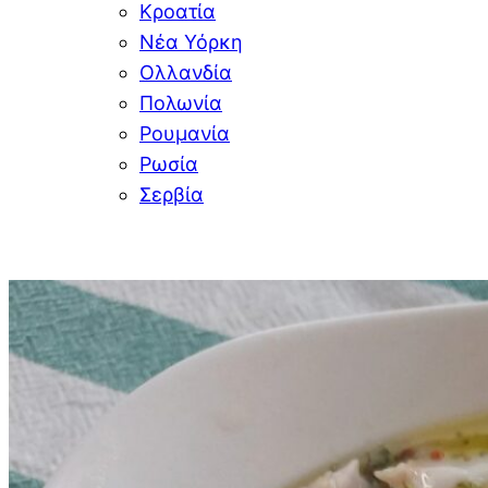
Κροατία
Νέα Υόρκη
Ολλανδία
Πολωνία
Ρουμανία
Ρωσία
Σερβία