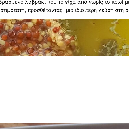
βρασμένο λαβράκι που το είχα από νωρίς το πρωί μ
νοστιμότατη, προσθέτοντας μια ιδιαίτερη γεύση στ