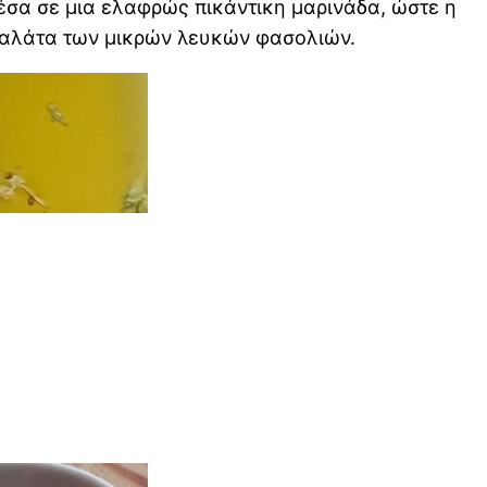
έσα σε μια ελαφρώς πικάντικη μαρινάδα, ώστε η
η σαλάτα των μικρών λευκών φασολιών.