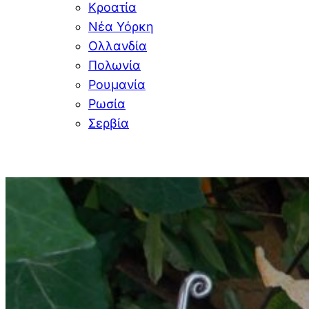
Κροατία
Νέα Υόρκη
Ολλανδία
Πολωνία
Ρουμανία
Ρωσία
Σερβία