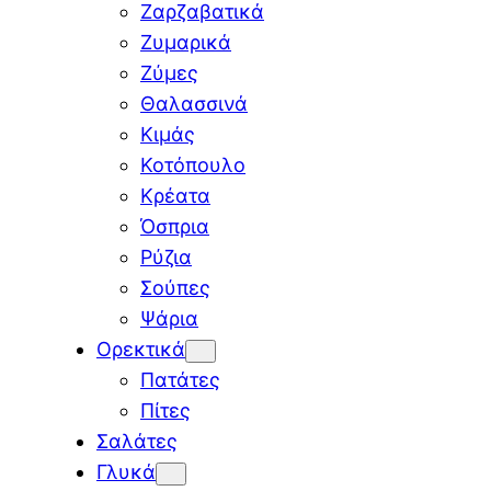
Ζαρζαβατικά
Ζυμαρικά
Ζύμες
Θαλασσινά
Κιμάς
Κοτόπουλο
Κρέατα
Όσπρια
Ρύζια
Σούπες
Ψάρια
Ορεκτικά
Πατάτες
Πίτες
Σαλάτες
Γλυκά