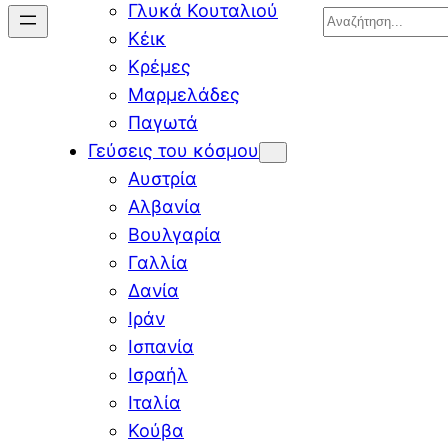
Γλυκά Κουταλιού
Search
Κέικ
Κρέμες
Μαρμελάδες
Παγωτά
Γεύσεις του κόσμου
Αυστρία
Αλβανία
Βουλγαρία
Γαλλία
Δανία
Ιράν
Ισπανία
Ισραήλ
Ιταλία
Κούβα