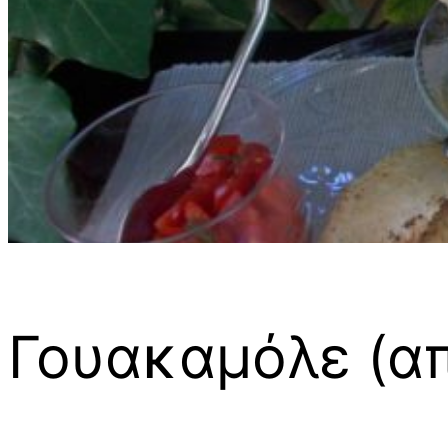
Γουακαμόλε (απ