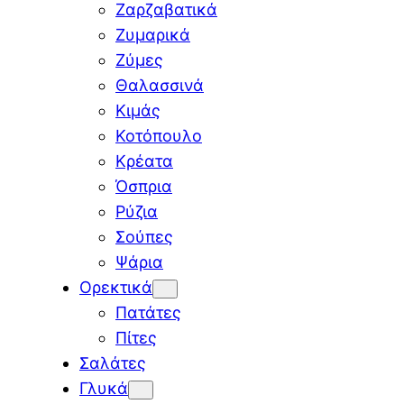
Ζαρζαβατικά
Ζυμαρικά
Ζύμες
Θαλασσινά
Κιμάς
Κοτόπουλο
Κρέατα
Όσπρια
Ρύζια
Σούπες
Ψάρια
Ορεκτικά
Πατάτες
Πίτες
Σαλάτες
Γλυκά