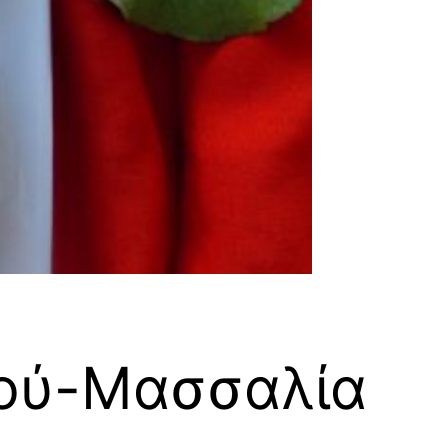
ιού-Μασσαλία