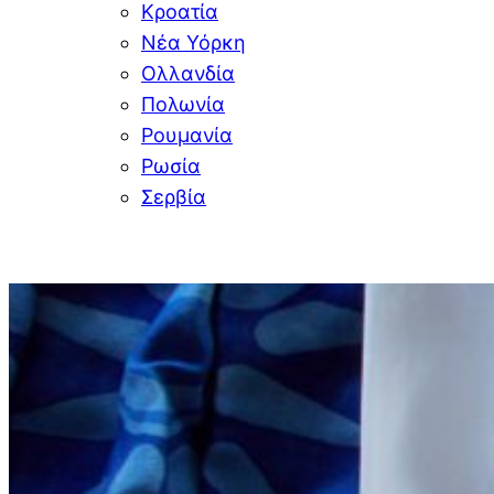
Κροατία
Νέα Υόρκη
Ολλανδία
Πολωνία
Ρουμανία
Ρωσία
Σερβία