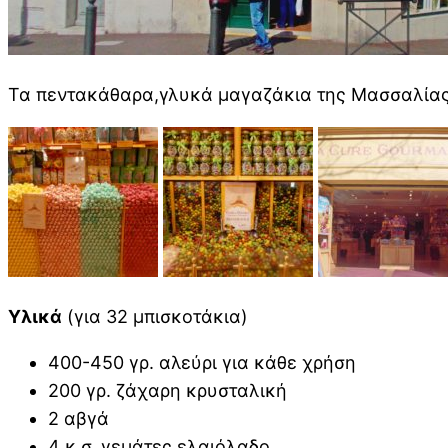
Τα πεντακάθαρα,γλυκά μαγαζάκια της Μασσαλίας, 
Υλικά
(για 32 μπισκοτάκια)
400-450 γρ. αλεύρι για κάθε χρήση
200 γρ. ζάχαρη κρυσταλική
2 αβγά
4 κ.σ. γεμάτες ελαιόλαδο