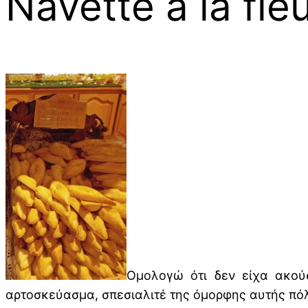
Navette â la fle
Ομολογώ ότι δεν είχα ακού
αρτοσκεύασμα, σπεσιαλιτέ της όμορφης αυτής πόλη