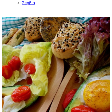
Σερβία