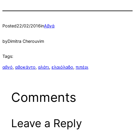
Posted
22/02/2016
in
Αβγά
by
Dimitra Cherouvim
Tags:
αβγό
, 
αβοκάντο
, 
αλάτι
, 
ελαιόλαδο
, 
πιπέρι
Comments
Leave a Reply