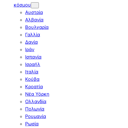
κόσμου
Αυστρία
Αλβανία
Βουλγαρία
Γαλλία
Δανία
Ιράν
Ισπανία
Ισραήλ
Ιταλία
Κούβα
Κροατία
Νέα Υόρκη
Ολλανδία
Πολωνία
Ρουμανία
Ρωσία