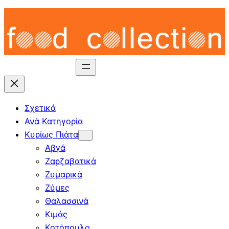
Skip
to
content
Σχετικά
Ανά Κατηγορία
Κυρίως Πιάτα
Αβγά
Ζαρζαβατικά
Ζυμαρικά
Ζύμες
Θαλασσινά
Κιμάς
Κοτόπουλο