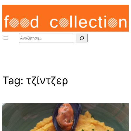
Skip
to
content
Search
Tag:
τζίντζερ