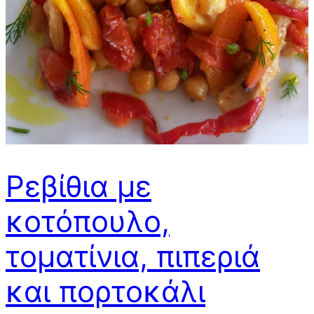
Ρεβίθια με
κοτόπουλο,
τοματίνια, πιπεριά
και πορτοκάλι