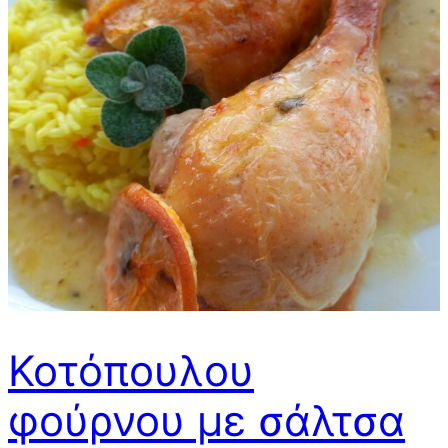
Κοτόπουλου
φούρνου με σάλτσα