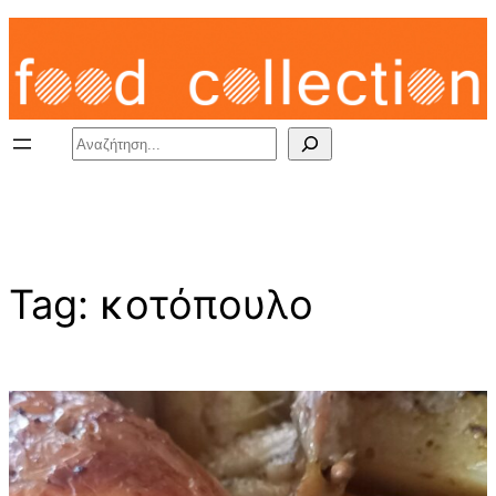
Skip
to
content
Search
Tag:
κοτόπουλο