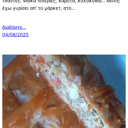
τσάντες. Φίσκα πιπεριές, καρότα, κολοκύθια… Μόλις
έχω γυρίσει απ’ το μάρκετ, στο…
διαβάστε…
04/08/2025