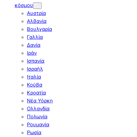
κόσμου
Αυστρία
Αλβανία
Βουλγαρία
Γαλλία
Δανία
Ιράν
Ισπανία
Ισραήλ
Ιταλία
Κούβα
Κροατία
Νέα Υόρκη
Ολλανδία
Πολωνία
Ρουμανία
Ρωσία