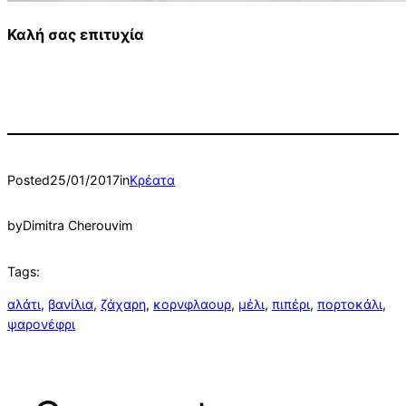
Καλή σας επιτυχία
Posted
25/01/2017
in
Κρέατα
by
Dimitra Cherouvim
Tags:
αλάτι
, 
βανίλια
, 
ζάχαρη
, 
κορνφλαουρ
, 
μέλι
, 
πιπέρι
, 
πορτοκάλι
, 
ψαρονέφρι