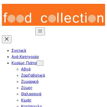
Skip
to
content
Σχετικά
Ανά Κατηγορία
Κυρίως Πιάτα
Αβγά
Ζαρζαβατικά
Ζυμαρικά
Ζύμες
Θαλασσινά
Κιμάς
Κοτόπουλο