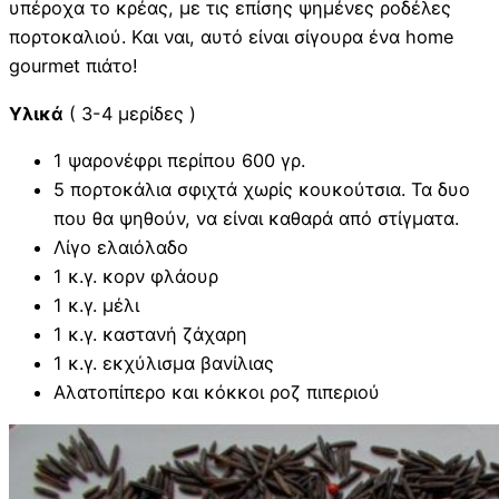
υπέροχα το κρέας, με τις επίσης ψημένες ροδέλες
πορτοκαλιού. Και ναι, αυτό είναι σίγουρα ένα home
gourmet πιάτο!
Υλικά
( 3-4 μερίδες )
1 ψαρονέφρι περίπου 600 γρ.
5 πορτοκάλια σφιχτά χωρίς κουκούτσια. Τα δυο
που θα ψηθούν, να είναι καθαρά από στίγματα.
Λίγο ελαιόλαδο
1 κ.γ. κορν φλάουρ
1 κ.γ. μέλι
1 κ.γ. καστανή ζάχαρη
1 κ.γ. εκχύλισμα βανίλιας
Αλατοπίπερο και κόκκοι ροζ πιπεριού