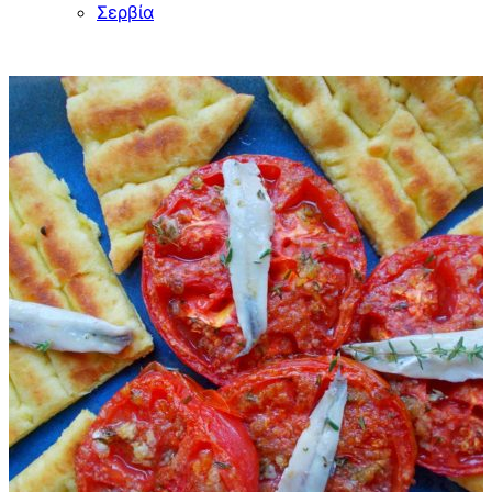
Σερβία