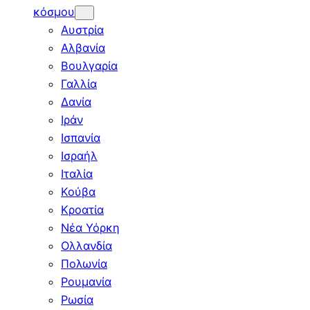
κόσμου
Αυστρία
Αλβανία
Βουλγαρία
Γαλλία
Δανία
Ιράν
Ισπανία
Ισραήλ
Ιταλία
Κούβα
Κροατία
Νέα Υόρκη
Ολλανδία
Πολωνία
Ρουμανία
Ρωσία