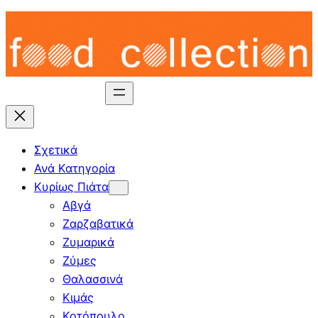
Skip
to
content
Σχετικά
Ανά Κατηγορία
Κυρίως Πιάτα
Αβγά
Ζαρζαβατικά
Ζυμαρικά
Ζύμες
Θαλασσινά
Κιμάς
Κοτόπουλο