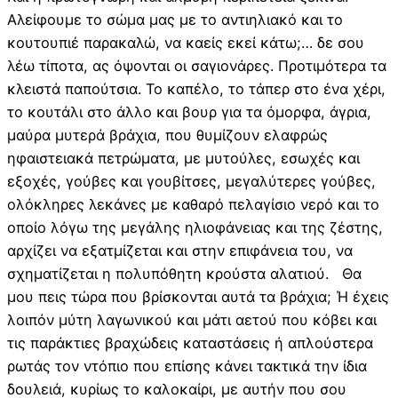
Αλείφουμε το σώμα μας με το αντιηλιακό και το
κουτουπιέ παρακαλώ, να καείς εκεί κάτω;… δε σου
λέω τίποτα, ας όψονται οι σαγιονάρες. Προτιμότερα τα
κλειστά παπούτσια. Το καπέλο, το τάπερ στο ένα χέρι,
το κουτάλι στο άλλο και βουρ για τα όμορφα, άγρια,
μαύρα μυτερά βράχια, που θυμίζουν ελαφρώς
ηφαιστειακά πετρώματα, με μυτούλες, εσωχές και
εξοχές, γούβες και γουβίτσες, μεγαλύτερες γούβες,
ολόκληρες λεκάνες με καθαρό πελαγίσιο νερό και το
οποίο λόγω της μεγάλης ηλιοφάνειας και της ζέστης,
αρχίζει να εξατμίζεται και στην επιφάνεια του, να
σχηματίζεται η πολυπόθητη κρούστα αλατιού. Θα
μου πεις τώρα που βρίσκονται αυτά τα βράχια; Ή έχεις
λοιπόν μύτη λαγωνικού και μάτι αετού που κόβει και
τις παράκτιες βραχώδεις καταστάσεις ή απλούστερα
ρωτάς τον ντόπιο που επίσης κάνει τακτικά την ίδια
δουλειά, κυρίως το καλοκαίρι, με αυτήν που σου