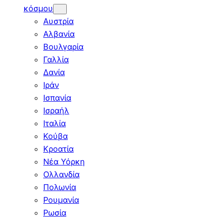
κόσμου
Αυστρία
Αλβανία
Βουλγαρία
Γαλλία
Δανία
Ιράν
Ισπανία
Ισραήλ
Ιταλία
Κούβα
Κροατία
Νέα Υόρκη
Ολλανδία
Πολωνία
Ρουμανία
Ρωσία