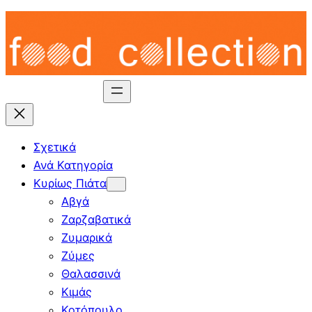
Skip
to
content
Σχετικά
Ανά Κατηγορία
Κυρίως Πιάτα
Αβγά
Ζαρζαβατικά
Ζυμαρικά
Ζύμες
Θαλασσινά
Κιμάς
Κοτόπουλο