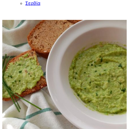
Σερβία