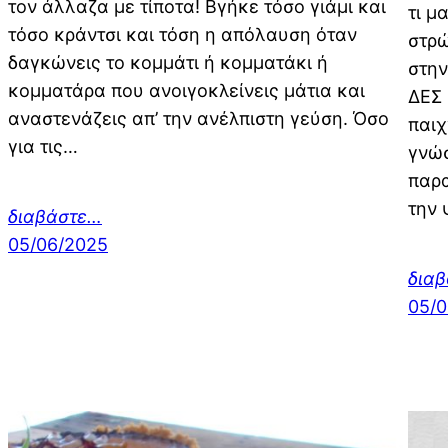
τον άλλαζα με τίποτα! Βγήκε τόσο γιάμι και
τι μ
τόσο κράντσι και τόση η απόλαυση όταν
στρώ
δαγκώνεις το κομμάτι ή κομματάκι ή
στην
κομματάρα που ανοιγοκλείνεις μάτια και
ΔΕΣ 
αναστενάζεις απ’ την ανέλπιστη γεύση. Όσο
παιχ
για τις…
γνώσ
παρα
την 
διαβάστε…
05/06/2025
δια
05/0