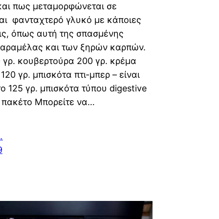
και πως μεταμορφώνεται σε
και φανταχτερό γλυκό με κάποιες
ς, όπως αυτή της σπασμένης
καραμέλας και των ξηρών καρπών.
 γρ. κουβερτούρα 200 γρ. κρέμα
120 γρ. μπισκότα πτι-μπερ – είναι
ο 125 γρ. μπισκότα τύπου digestive
/2 πακέτο Μπορείτε να…
…
9