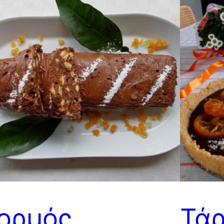
ορμός
Τά