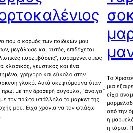
ορτοκαλένιος
σοκ
μα
να που ο κορμός των παιδικών μου
μαν
ων, μεγάλωσε και αυτός, επιδέχεται
λιστικές παρεμβάσεις”, παραμένει όμως
α κλασικός, γευστικός και ένα
ημένο, γρήγορο και εύκολο στην
Τα Χριστο
σκευή γλυκό. Αυτά σκεφτόμουνα όταν
μια εξαιρ
 πρωί με την δροσερή αυγούλα, “άνοιγα”
είχα αναμ
 με τον πρώτο υπάλληλο το μάρκετ της
μαρμελάδα
οχής μου. Είχα χρόνια να τον φτιάξω
από την ό
…
η μαρμελά
η τάρτα. 