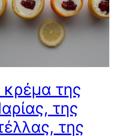
 κρέμα της
αρίας, της
τέλλας, της