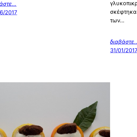
γλυκοπικρ
βάστε…
σκέφτηκα 
6/2017
των…
διαβάστε
31/01/201