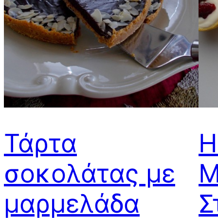
Τάρτα
Η
σοκολάτας με
Μ
μαρμελάδα
Σ