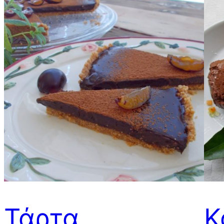
Τάρτα
Κ