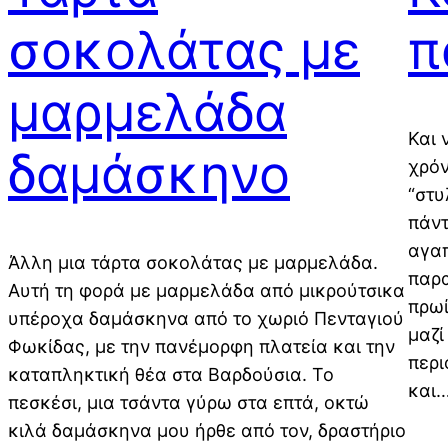
σοκολάτας με
π
μαρμελάδα
Και 
δαμάσκηνο
χρόν
“στυ
πάντ
αγαπ
Άλλη μια τάρτα σοκολάτας με μαρμελάδα.
παρα
Αυτή τη φορά με μαρμελάδα από μικρούτσικα
πρωί
υπέροχα δαμάσκηνα από το χωριό Πενταγιού
μαζί
Φωκίδας, με την πανέμορφη πλατεία και την
περι
καταπληκτική θέα στα Βαρδούσια. Το
και
πεσκέσι, μια τσάντα γύρω στα επτά, οκτώ
κιλά δαμάσκηνα μου ήρθε από τον, δραστήριο