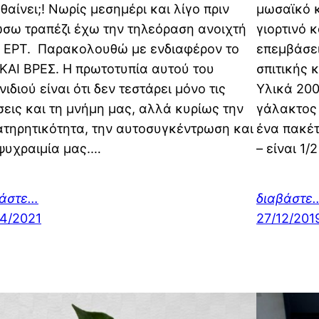
αθαίνει;! Νωρίς μεσημέρι και λίγο πριν
μωσαϊκό 
σω τραπέζι έχω την τηλεόραση ανοιχτή
γιορτινό 
 ΕΡΤ. Παρακολουθώ με ενδιαφέρον το
επεμβάσει
ΚΑΙ ΒΡΕΣ. Η πρωτοτυπία αυτού του
σπιτικής 
νιδιού είναι ότι δεν τεστάρει μόνο τις
Υλικά 200
εις και τη μνήμη μας, αλλά κυρίως την
γάλακτος 
τηρητικότητα, την αυτοσυγκέντρωση και
ένα πακέτ
ψυχραιμία μας.…
– είναι 1
βάστε…
διαβάστε
4/2021
27/12/201