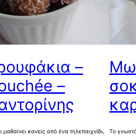
ρουφάκια –
Μω
ouchée –
σοκ
αντορίνης
κα
ι μαθαίνει κανείς από ένα τηλεπαιχνίδι,
Το γνωστό