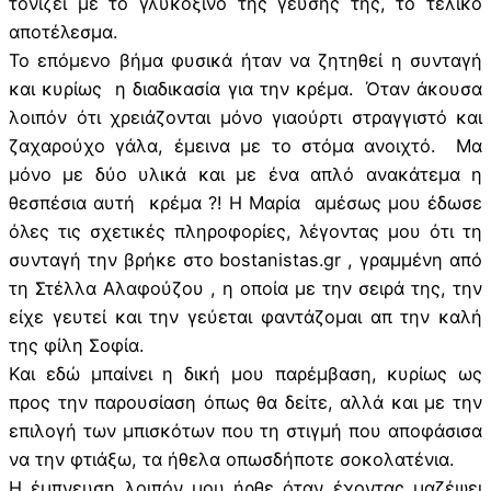
τονίζει με το γλυκόξινο της γεύσης της, το τελικό
αποτέλεσμα.
Το επόμενο βήμα φυσικά ήταν να ζητηθεί η συνταγή
και κυρίως η διαδικασία για την κρέμα. Όταν άκουσα
λοιπόν ότι χρειάζονται μόνο γιαούρτι στραγγιστό και
ζαχαρούχο γάλα, έμεινα με το στόμα ανοιχτό. Μα
μόνο με δύο υλικά και με ένα απλό ανακάτεμα η
θεσπέσια αυτή κρέμα ?! Η Μαρία αμέσως μου έδωσε
όλες τις σχετικές πληροφορίες, λέγοντας μου ότι τη
συνταγή την βρήκε στο bostanistas.gr , γραμμένη από
τη Στέλλα Αλαφούζου , η οποία με την σειρά της, την
είχε γευτεί και την γεύεται φαντάζομαι απ την καλή
της φίλη Σοφία.
Και εδώ μπαίνει η δική μου παρέμβαση, κυρίως ως
προς την παρουσίαση όπως θα δείτε, αλλά και με την
επιλογή των μπισκότων που τη στιγμή που αποφάσισα
να την φτιάξω, τα ήθελα οπωσδήποτε σοκολατένια.
Η έμπνευση λοιπόν μου ήρθε όταν έχοντας μαζέψει