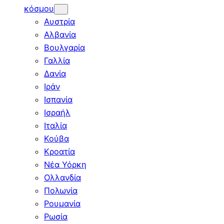
κόσμου
Αυστρία
Αλβανία
Βουλγαρία
Γαλλία
Δανία
Ιράν
Ισπανία
Ισραήλ
Ιταλία
Κούβα
Κροατία
Νέα Υόρκη
Ολλανδία
Πολωνία
Ρουμανία
Ρωσία