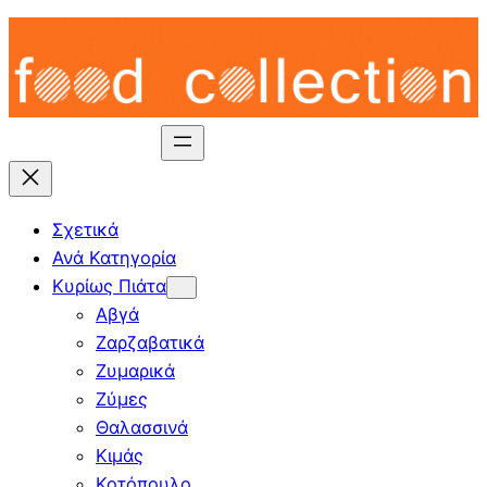
Skip
to
content
Σχετικά
Ανά Κατηγορία
Κυρίως Πιάτα
Αβγά
Ζαρζαβατικά
Ζυμαρικά
Ζύμες
Θαλασσινά
Κιμάς
Κοτόπουλο