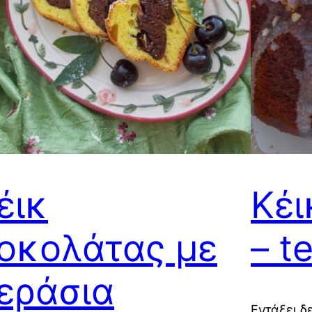
έικ
Κέι
οκολάτας με
– t
εράσια
Εντάξει δ