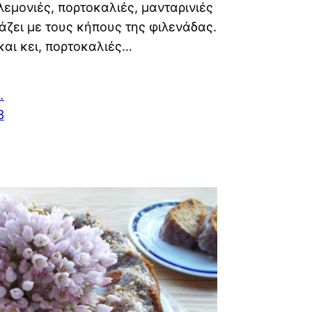
λεμονιές, πορτοκαλιές, μανταρινιές
ιάζει με τους κήπους της φιλενάδας.
και κει, πορτοκαλιές…
…
3