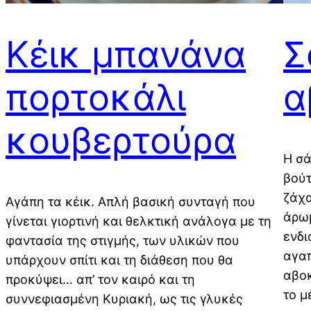
Κέικ μπανάνα
Σ
πορτοκάλι
α
κουβερτούρα
Η σά
βούτ
ζάχα
Αγάπη τα κέικ. Απλή βασική συνταγή που
άρωμ
γίνεται γιορτινή και θελκτική ανάλογα με τη
ενδι
φαντασία της στιγμής, των υλικών που
αγαπ
υπάρχουν σπίτι και τη διάθεση που θα
αβοκ
προκύψει… απ’ τον καιρό και τη
το μ
συννεφιασμένη Κυριακή, ως τις γλυκές