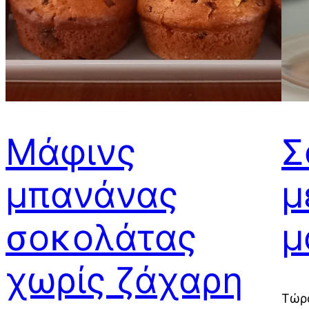
Μάφινς
Σ
μπανάνας
μ
σοκολάτας
μ
χωρίς ζάχαρη
Τώρα