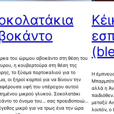
οκολατάκια
Κέι
βοκάντο
εσπ
(bl
ρκα του ώριμου αβοκάντο στη θέση του
υρου, η κουβερτούρα στη θέση της
ρης, το ξύσμα πορτοκαλιού για το
Η έμπνευσ
α, οι ξηροί καρποί για να δίνουν την
Μπαρμπίτο
αφέρουσα υφή του υπέροχου αυτού
αλλά η Άν
ημένου μικρού γλυκού. Σοκολατάκι
παιδιόθεν
άντο το όνομα του… σας προειδοποιώ…
μεταξύ Αι
έγεθος μικρό για να τρως ένα την ώρα
λοιπόν, ο 