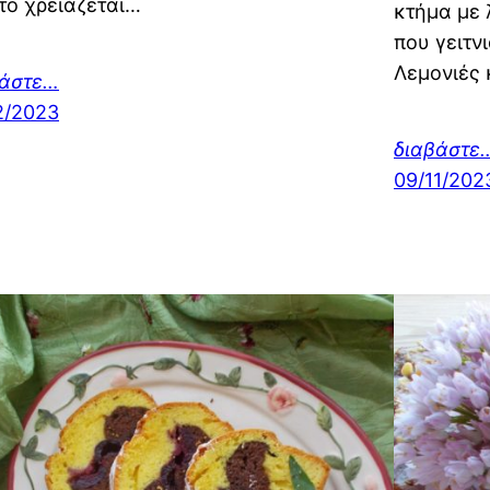
το χρειάζεται…
κτήμα με 
που γειτν
Λεμονιές 
βάστε…
2/2023
διαβάστε
09/11/202