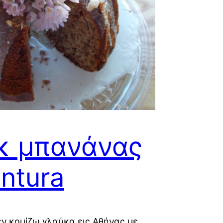
κ μπανάνας
entura
εν κομίζω γλαύκα εις Αθήνας με