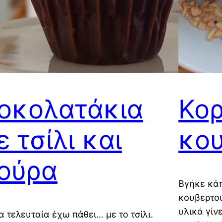
οκολατάκια
Κο
ε τσίλι και
κο
ούρα
Βγήκε κάπ
κουβερτού
υλικά γίν
 τελευταία έχω πάθει… με το τσίλι.