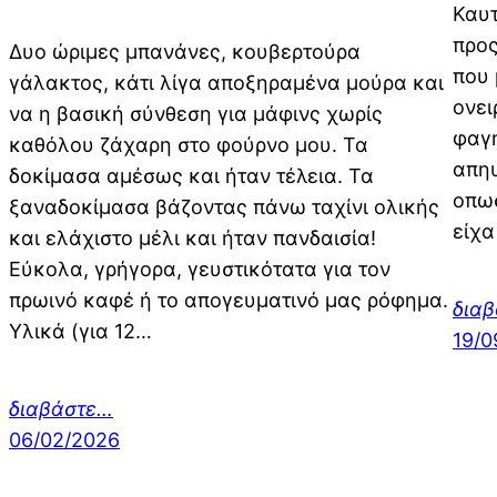
Καυτ
προς
Δυο ώριμες μπανάνες, κουβερτούρα
που 
γάλακτος, κάτι λίγα αποξηραμένα μούρα και
ονει
να η βασική σύνθεση για μάφινς χωρίς
φαγη
καθόλου ζάχαρη στο φούρνο μου. Τα
απηυ
δοκίμασα αμέσως και ήταν τέλεια. Τα
οπωσ
ξαναδοκίμασα βάζοντας πάνω ταχίνι ολικής
είχα
και ελάχιστο μέλι και ήταν πανδαισία!
Εύκολα, γρήγορα, γευστικότατα για τον
πρωινό καφέ ή το απογευματινό μας ρόφημα.
δια
Υλικά (για 12…
19/0
διαβάστε…
06/02/2026