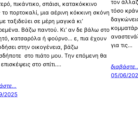
τον άλλαζ
ερό, πικάντικο, σπάισι, κατακόκκινο
τόσο κράν
 το πορτοκαλί, μια αέρινη κόκκινη σκόνη
δαγκώνεις
με ταξιδεύει σε μέρη μαγικά κι’
κομματάρα
ρεμένα. Βάζω παντού. Κι’ αν δε βάλω στο
αναστενάζ
τό, κατσαρόλα ή φούρνο… ε, πια έχουν
για τις…
δήσει στην οικογένεια, βάζω
δήποτε στο πιάτο μου. Την επόμενη θα
 επισκέψεις στο σπίτι.…
διαβάστε
05/06/20
βάστε…
9/2025