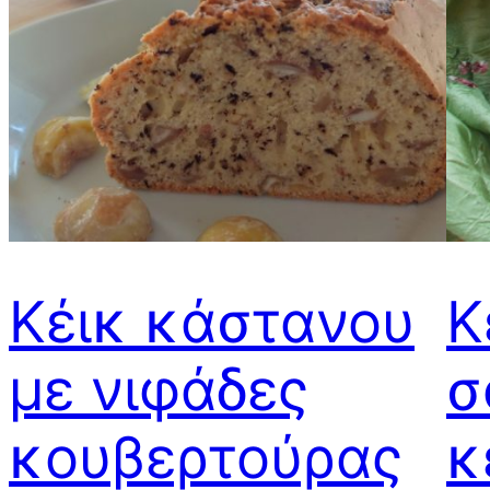
Κέικ κάστανου
Κ
με νιφάδες
σ
κουβερτούρας
κ