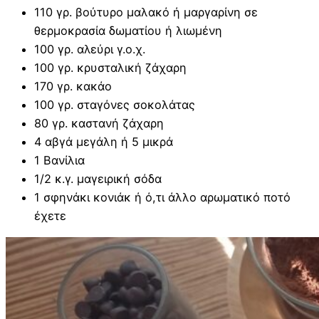
110 γρ. βούτυρο μαλακό ή μαργαρίνη σε
θερμοκρασία δωματίου ή λιωμένη
100 γρ. αλεύρι γ.ο.χ.
100 γρ. κρυσταλική ζάχαρη
170 γρ. κακάο
100 γρ. σταγόνες σοκολάτας
80 γρ. καστανή ζάχαρη
4 αβγά μεγάλη ή 5 μικρά
1 Βανίλια
1/2 κ.γ. μαγειρική σόδα
1 σφηνάκι κονιάκ ή ό,τι άλλο αρωματικό ποτό
έχετε