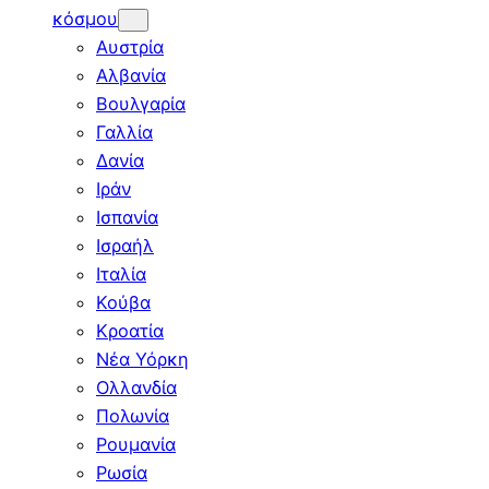
κόσμου
Αυστρία
Αλβανία
Βουλγαρία
Γαλλία
Δανία
Ιράν
Ισπανία
Ισραήλ
Ιταλία
Κούβα
Κροατία
Νέα Υόρκη
Ολλανδία
Πολωνία
Ρουμανία
Ρωσία