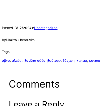
Posted
13/12/2024
in
Uncategorized
by
Dimitra Cherouvim
Tags:
αβγό
, 
αλεύρι
, 
βανίλια σόδα
, 
βούτυρο
, 
ζάχαρη
, 
κακάο
, 
κονιάκ
Comments
Leave a Reply