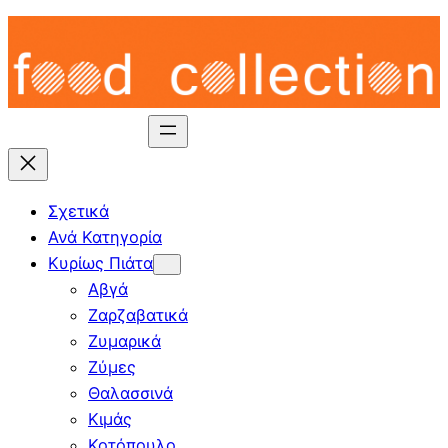
Skip
to
content
Σχετικά
Ανά Κατηγορία
Κυρίως Πιάτα
Αβγά
Ζαρζαβατικά
Ζυμαρικά
Ζύμες
Θαλασσινά
Κιμάς
Κοτόπουλο