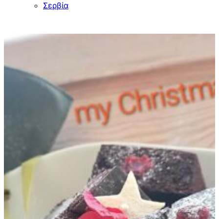
Σερβία