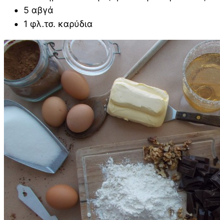
5 αβγά
1 φλ.τσ. καρύδια