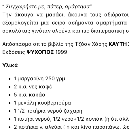
“
Συγχωρήστε με, πάτερ, αμάρτησα
”
Την άκουγα να μασάει, άκουγα τους αδιόρατο
εξομολογείται μια σειρά ασήμαντα αμαρτήματα
σοκολάτας γινόταν ολοένα και πιο διαπεραστική σ
Απόσπασμα απ το βιβλίο της Τζόαν Χάρης
ΚΑΥΤΗ 
Εκδόσεις
ΨΥΧΟΓΙΟΣ
1999
Υλικά
1 μαργαρίνη 250 γρμ.
2 κ.σ. νες καφέ
5 κ.σ. κακάο
1 μεγάλη κουβερτούρα
1 1/2 ποτήρια νερού ζάχαρη
1 ποτήρι νερού, 1/2 νερό+1/2 κονιάκ (ή ότι 
2 ποτήρια ν. αλεύρι ( ή και λίγο παραπάνω, 