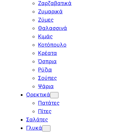
Ζαρζαβατικά
Ζυμαρικά
Ζύμες
Θαλασσινά
Κιμάς
Κοτόπουλο
Κρέατα
Όσπρια
Ρύζια
Σούπες
Ψάρια
Ορεκτικά
Πατάτες
Πίτες
Σαλάτες
Γλυκά