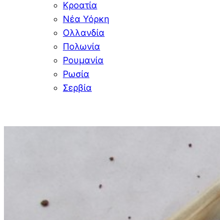
Κροατία
Νέα Υόρκη
Ολλανδία
Πολωνία
Ρουμανία
Ρωσία
Σερβία