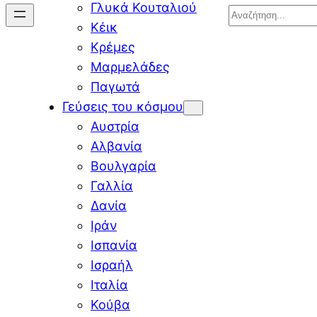
Γλυκά Κουταλιού
Search
Κέικ
Κρέμες
Μαρμελάδες
Παγωτά
Γεύσεις του κόσμου
Αυστρία
Αλβανία
Βουλγαρία
Γαλλία
Δανία
Ιράν
Ισπανία
Ισραήλ
Ιταλία
Κούβα