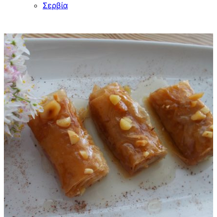
Σερβία