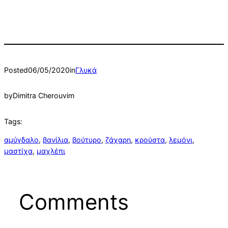
Posted
06/05/2020
in
Γλυκά
by
Dimitra Cherouvim
Tags:
αμύγδαλο
, 
βανίλια
, 
βούτυρο
, 
ζάχαρη
, 
κρούστα
, 
λεμόνι
, 
μαστίχα
, 
μαχλέπι
Comments