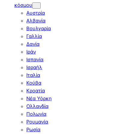
κόσμου
Αυστρία
Αλβανία
Βουλγαρία
Γαλλία
Δανία
Ιράν
Ισπανία
Ισραήλ
Ιταλία
Κούβα
Κροατία
Νέα Υόρκη
Ολλανδία
Πολωνία
Ρουμανία
Ρωσία