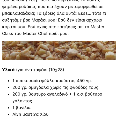
ψημένα ρολάκια, που πια έχουν μεταμορφωθεί σε
μπακλαβαδάκια; Τα ξέρεις όλα αυτά; Εεεε… τότε τι
συζητάμε βρε Μαράκι μου; Εσύ δεν είσαι αρχάρια
κορίτσι μου. Εσύ έχεις αποφοιτήσεις απ’ τα Master
Class του Master Chef παιδί μου.
Υλικά
(για ένα ταψάκι (19χ28)
1 συσκευασία φύλλο κρούστας 450 γρ.
200 γρ. αμύγδαλα χωρίς τις φλούδες τους
200 γρ. βούτυρο αγελαδινό + 1 κ.σ. βούτυρο
γάλακτος
1 βανίλια
Λίγη μαστίχα Χίου