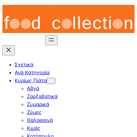
Skip
to
content
Σχετικά
Ανά Κατηγορία
Κυρίως Πιάτα
Αβγά
Ζαρζαβατικά
Ζυμαρικά
Ζύμες
Θαλασσινά
Κιμάς
Κοτόπουλο