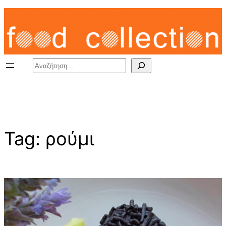
Skip
to
content
Search
Tag:
ρούμι