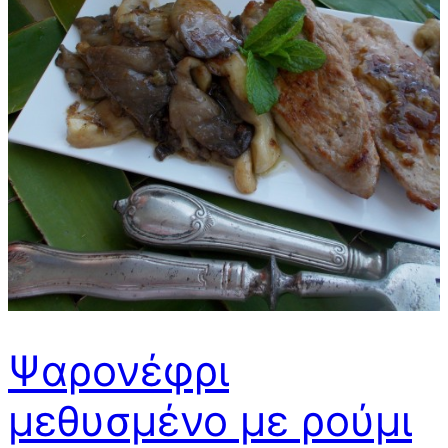
Ψαρονέφρι
μεθυσμένο με ρούμι