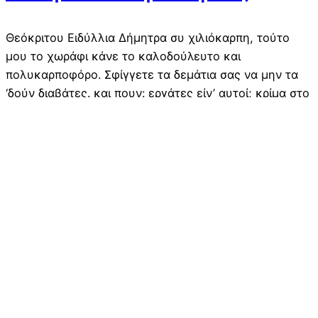
Θεόκριτου Ειδύλλια Δήμητρα συ χιλιόκαρπη, τούτο
μου το χωράφι κάνε το καλοδούλευτο και
πολυκαρποφόρο. Σφίγγετε τα δεμάτια σας να μην τα
‘δούν διαβάτες. και πουν: εργάτες είν’ αυτοί; κρίμα στο
‘μεροδούλι. Ας βλέπουν πίσω οι θημωνιές ή στο βοριά
ή στη δύση. Έτσι μονάχα θα μπορούν τα στάχυα να
φουσκώνουν. Όσοι αλωνίζουν, μη ζητούν ύπνο…
διαβάστε…
26/01/2014