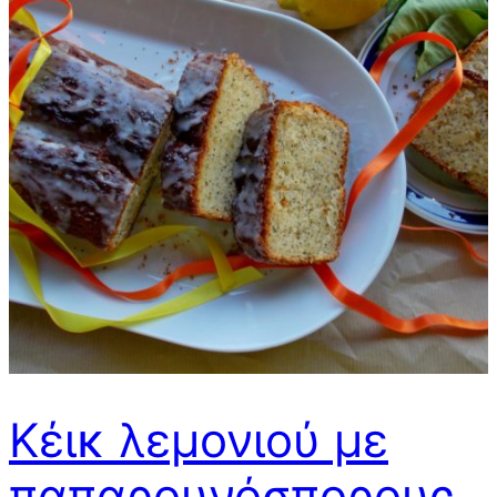
Κέικ λεμονιού με
παπαρουνόσπορους