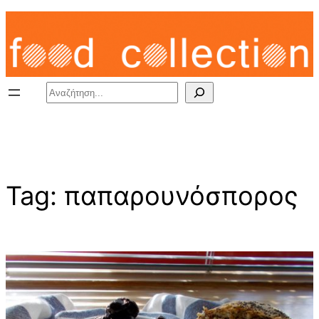
Skip
to
content
Search
Tag:
παπαρουνόσπορος