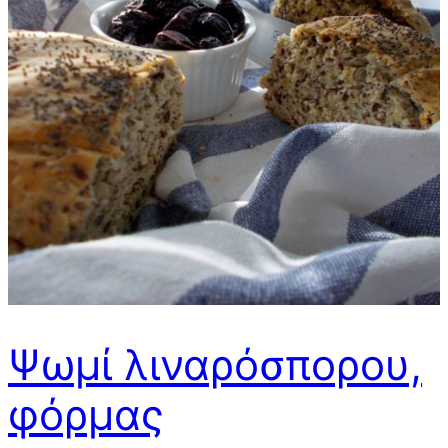
Ψωμί λιναρόσπορου,
φόρμας