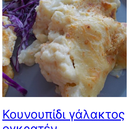
Κουνουπίδι γάλακτος
ογκρατέν