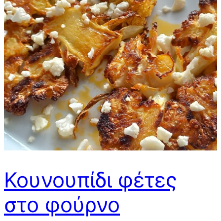
Κουνουπίδι φέτες
στο φούρνο