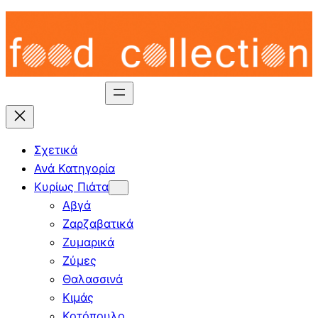
Skip
to
content
Σχετικά
Ανά Κατηγορία
Κυρίως Πιάτα
Αβγά
Ζαρζαβατικά
Ζυμαρικά
Ζύμες
Θαλασσινά
Κιμάς
Κοτόπουλο