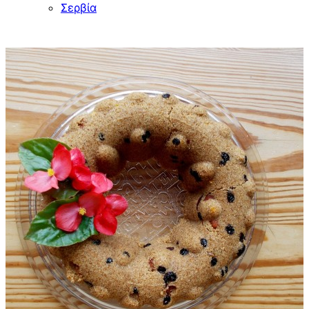
Σερβία