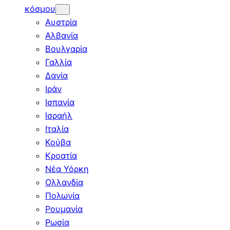
κόσμου
Αυστρία
Αλβανία
Βουλγαρία
Γαλλία
Δανία
Ιράν
Ισπανία
Ισραήλ
Ιταλία
Κούβα
Κροατία
Νέα Υόρκη
Ολλανδία
Πολωνία
Ρουμανία
Ρωσία