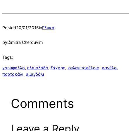
Posted
20/01/2015
in
Γλυκά
by
Dimitra Cherouvim
Tags:
γαρύφαλλο
, 
ελαιόλαδο
, 
ζάχαρη
, 
καλαμποκέλαιο
, 
κανέλα
, 
πορτοκάλι
, 
σιμιγδάλι
Comments
Leave a Reply