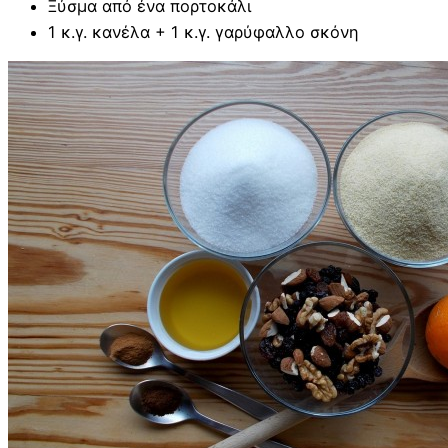
Ξύσμα από ένα πορτοκάλι
1 κ.γ. κανέλα + 1 κ.γ. γαρύφαλλο σκόνη