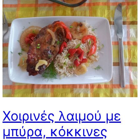
Χοιρινές λαιμού με
μπύρα, κόκκινες