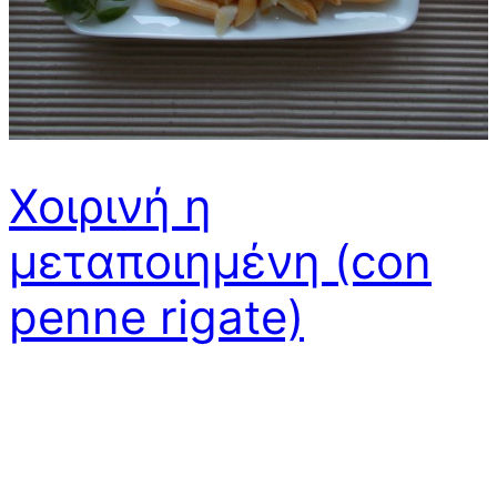
Χοιρινή η
μεταποιημένη (con
penne rigate)
Κυριακή μεσημέρι, οικογενειακό τραπέζι με το
απλούστερο των φαγητών, τουτέστιν χοιρινές στο
γκριλ με ρύζι και κλασική ντοματοσαλάτα.
Συνηθισμένο γεγονός και πολλές φορές σκόπιμα το να