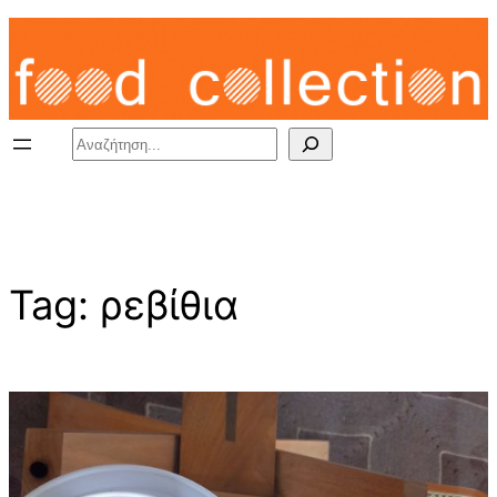
Skip
to
content
Search
Tag:
ρεβίθια