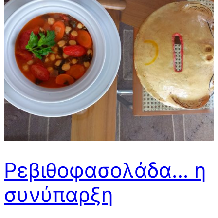
Ρεβιθοφασολάδα… η
συνύπαρξη