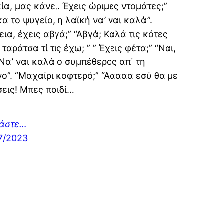
ία, μας κάνει. Έχεις ώριμες ντομάτες;”
κα το ψυγείο, η λαϊκή να’ ναι καλά”.
εια, έχεις αβγά;” “Αβγά; Καλά τις κότες
 ταράτσα τί τις έχω; ” ” Έχεις φέτα;” “Ναι,
 Να’ ναι καλά ο συμπέθερος απ΄ τη
ο”. “Μαχαίρι κοφτερό;” “Ααααα εσύ θα με
εις! Μπες παιδί…
βάστε…
7/2023