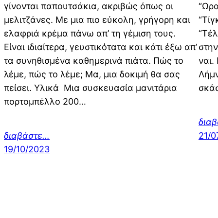
γίνονται παπουτσάκια, ακριβώς όπως οι
“Ωρα
μελιτζάνες. Με μια πιο εύκολη, γρήγορη και
“Τίγ
ελαφριά κρέμα πάνω απ’ τη γέμιση τους.
“Τέλ
Είναι ιδιαίτερα, γευστικότατα και κάτι έξω απ’
στην
τα συνηθισμένα καθημερινά πιάτα. Πώς το
ναι.
λέμε, πώς το λέμε; Μα, μια δοκιμή θα σας
Λήμν
πείσει. Υλικά Μια συσκευασία μανιτάρια
σκάσ
πορτομπέλλο 200…
δια
διαβάστε…
21/0
19/10/2023