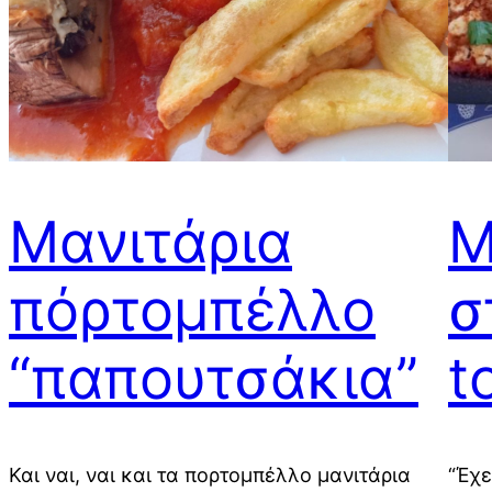
Μανιτάρια
Μ
πόρτομπέλλο
σ
“παπουτσάκια”
t
Και ναι, ναι και τα πορτομπέλλο μανιτάρια
“Έχε