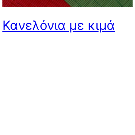
Κανελόνια με κιμά
Τρίτη βραδάκι και επιτέλους αράζω στον καναπέ μου,
απλώνω κανονικά τα πόδια μου στο τραπεζάκι και
κάνω δυο τρεις διατάσεις χεριών, πλάτης και ώμων.
Αραχτή πάντα για να έρθω στα ίσα μου από το τρέξιμο
της ημέρας, ανοίγω το χαζοκούτι για ένα γρήγορο
πέρασμα από τις γειτονιές του κόσμου. Περιμένω να
φτάσει 9 η ώρα,…
διαβάστε…
11/12/2014