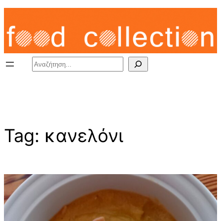
Skip
to
content
Search
Tag:
κανελόνι