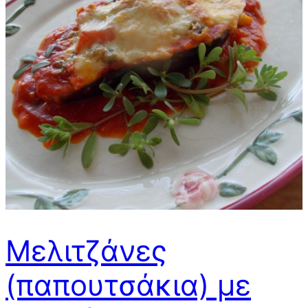
Μελιτζάνες
(παπουτσάκια) με