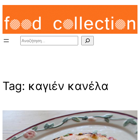
Skip
to
content
Search
Tag:
καγιέν κανέλα