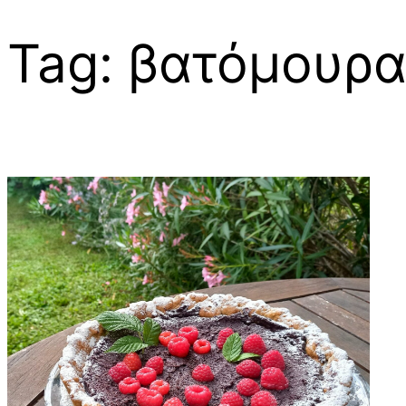
Tag:
βατόμουρ