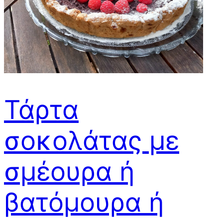
Τάρτα
σοκολάτας με
σμέουρα ή
βατόμουρα ή