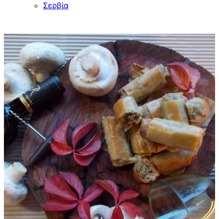
Σερβία