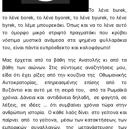
Το λένε burek,
το λένε borek, το λένε byorek, το λένε byurek, το λένε
byrek, το λέμε μπουρεκάκι. Όπως και να το λένε αυτό
το όμορφο μικρό στριφτό πραγματάκι που κρύβει
νόστιμα μυστικά ανάμεσα στα ψημένα φυλλαράκια
του, είναι πάντα ευπρόσδεκτο και καλοφάγωτο!
Μας έρχεται από τα βάθη της Ανατολής κι από τα
βάθη των αιώνων. Στις σύντομες αναζητήσεις μου,
είδα ότι έχει ρίζες από την κουζίνα της Οθωμανικής
Αυτοκρατορίας, επηρεασμένης επίσης από το
Βυζάντιο και αυτό με τη σειρά του, από τα Ρωμαϊκά
χρόνια. Δάνεια και αντιδάνεια δηλαδή, σε φαγητά, σε
λέξεις, σε ιδέες … ότι συμβαίνει χρόνια τώρα στην
ανθρώπινη ιστορία. Ο κάθε λαός δίνει στο γείτονα και
παίρνει από το γείτονα, μέσω των κατακτήσεων, των
εμπορικών συναλλαγών, της μετανάστευσης των