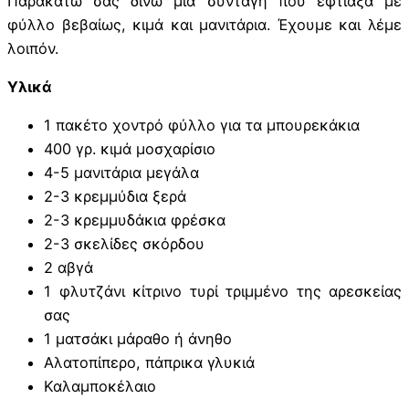
Παρακάτω σας δίνω μια συνταγή που έφτιαξα με
φύλλο βεβαίως, κιμά και μανιτάρια. Έχουμε και λέμε
λοιπόν.
Υλικά
1 πακέτο χοντρό φύλλο για τα μπουρεκάκια
400 γρ. κιμά μοσχαρίσιο
4-5 μανιτάρια μεγάλα
2-3 κρεμμύδια ξερά
2-3 κρεμμυδάκια φρέσκα
2-3 σκελίδες σκόρδου
2 αβγά
1 φλυτζάνι κίτρινο τυρί τριμμένο της αρεσκείας
σας
1 ματσάκι μάραθο ή άνηθο
Αλατοπίπερο, πάπρικα γλυκιά
Καλαμποκέλαιο