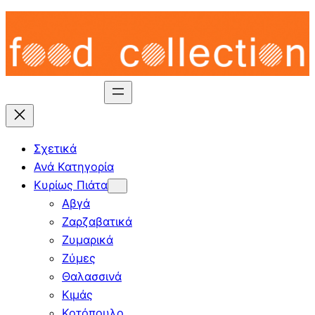
Skip
to
content
Σχετικά
Ανά Κατηγορία
Κυρίως Πιάτα
Αβγά
Ζαρζαβατικά
Ζυμαρικά
Ζύμες
Θαλασσινά
Κιμάς
Κοτόπουλο