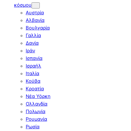
κόσμου
Αυστρία
Αλβανία
Βουλγαρία
Γαλλία
Δανία
Ιράν
Ισπανία
Ισραήλ
Ιταλία
Κούβα
Κροατία
Νέα Υόρκη
Ολλανδία
Πολωνία
Ρουμανία
Ρωσία