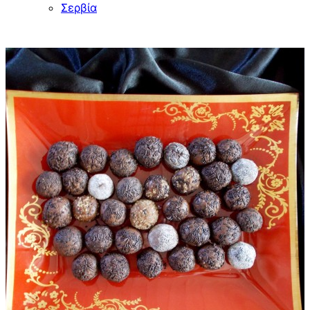
Σερβία