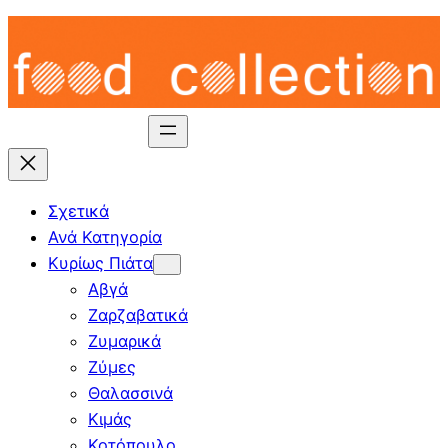
Skip
to
content
Σχετικά
Ανά Κατηγορία
Κυρίως Πιάτα
Αβγά
Ζαρζαβατικά
Ζυμαρικά
Ζύμες
Θαλασσινά
Κιμάς
Κοτόπουλο