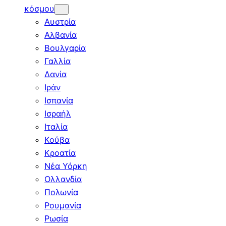
κόσμου
Αυστρία
Αλβανία
Βουλγαρία
Γαλλία
Δανία
Ιράν
Ισπανία
Ισραήλ
Ιταλία
Κούβα
Κροατία
Νέα Υόρκη
Ολλανδία
Πολωνία
Ρουμανία
Ρωσία