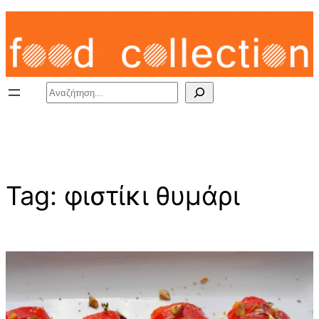
Skip
to
content
Search
Tag:
φιστίκι θυμάρι