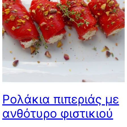
Ρολάκια πιπεριάς με
ανθότυρο φιστικιού