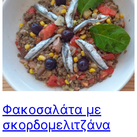
Φακοσαλάτα με
σκορδομελιτζάνα