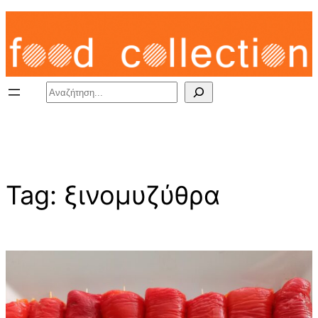
Skip
to
content
Search
Tag:
ξινομυζύθρα